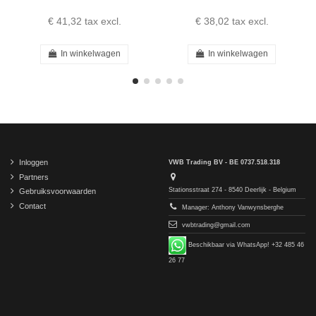
€ 41,32
tax excl.
€ 38,02
tax excl.
In winkelwagen
In winkelwagen
Inloggen
VWB Trading BV - BE 0737.518.318
Partners
Stationsstraat 274 - 8540 Deerlijk - Belgium
Gebruiksvoorwaarden
Contact
Manager: Anthony Vanwynsberghe
vwbtrading@gmail.com
Beschikbaar via WhatsApp! +32 485 46
26 77