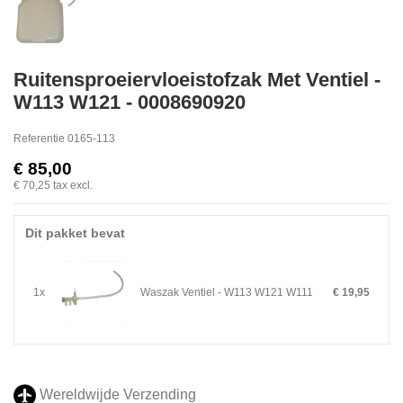
Ruitensproeiervloeistofzak Met Ventiel -
W113 W121 - 0008690920
Referentie
0165-113
€ 85,00
€ 70,25
tax excl.
Dit pakket bevat
1x
Waszak Ventiel - W113 W121 W111
€ 19,95
Wereldwijde Verzending