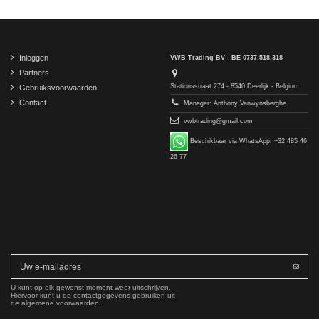
Inloggen
VWB Trading BV - BE 0737.518.318
Partners
Stationsstraat 274 - 8540 Deerlijk - Belgium
Gebruiksvoorwaarden
Contact
Manager: Anthony Vanwynsberghe
vwbtrading@gmail.com
Beschikbaar via WhatsApp! +32 485 46
26 77
U kunt op elk gewenst moment weer uitschrijven.
Hiervoor kunt u de contactgegevens gebruiken uit
de algemene voorwaarden.