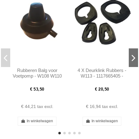
Rubberen Balg voor
4 X Deurklink Rubbers -
Voetpomp - W108 W110
W113 - 1117665405 -
W111 W114 W115 W116
1117665105 - 1117665305
- 1117665105
€ 53,50
€ 20,50
€ 44,21
tax excl.
€ 16,94
tax excl.
In winkelwagen
In winkelwagen