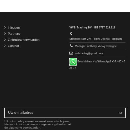
Inloggen
VWB Trading BV - BE 0737.518.318
Partners
Stationsstraat 274 - 8540 Deerlijk - Belgium
Gebruiksvoorwaarden
Contact
Manager: Anthony Vanwynsberghe
vwbtrading@gmail.com
Beschikbaar via WhatsApp! +32 485 46
26 77
U kunt op elk gewenst moment weer uitschrijven.
Hiervoor kunt u de contactgegevens gebruiken uit
de algemene voorwaarden.