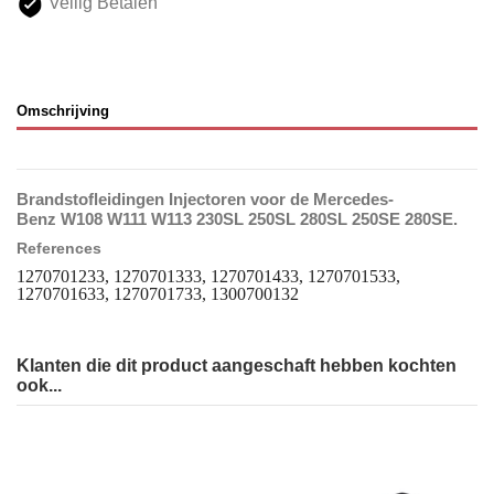
Veilig Betalen
Omschrijving
Brandstofleidingen Injectoren voor de Mercedes-
Benz W108 W111 W113 230SL 250SL 280SL 250SE 280SE.
References
1270701233, 1270701333, 1270701433, 1270701533,
1270701633, 1270701733, 1300700132
Klanten die dit product aangeschaft hebben kochten
ook...