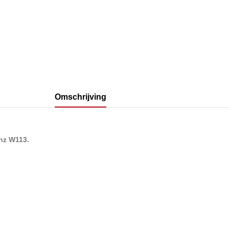
Omschrijving
enz W113
.