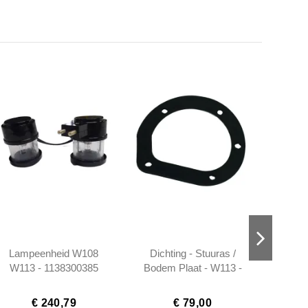
Lampeenheid W108
Dichting - Stuuras /
Veilig
W113 - 1138300385
Bodem Plaat - W113 -
1134620280
€ 240,79
€ 79,00