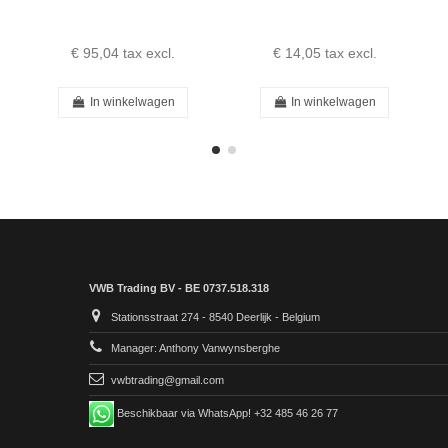
€ 95,04
tax excl.
€ 14,05
tax excl.
In winkelwagen
In winkelwagen
VWB Trading BV - BE 0737.518.318
Stationsstraat 274 - 8540 Deerlijk - Belgium
Manager: Anthony Vanwynsberghe
vwbtrading@gmail.com
Beschikbaar via WhatsApp! +32 485 46 26 77