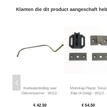
Klanten die dit product aangeschaft he
Koelwaterleiding naar
Motorkap Plastic Steun
Olieverwarmer - W113 -
Kitje (4-Delig) - W113 -
A1272030802
1138800078
€ 42,50
€ 54,50