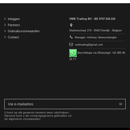
Inloggen
VWB Trading BV - BE 0737.518.318
Partners
Stationsstraat 274 - 8540 Deerlijk - Belgium
Gebruiksvoorwaarden
Contact
Manager: Anthony Vanwynsberghe
vwbtrading@gmail.com
Beschikbaar via WhatsApp! +32 485 46
26 77
U kunt op elk gewenst moment weer uitschrijven.
Hiervoor kunt u de contactgegevens gebruiken uit
de algemene voorwaarden.