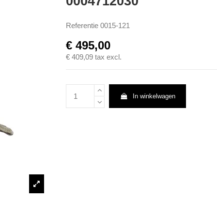
0004712030
Referentie
0015-121
€ 495,00
€ 409,09
tax excl.
In winkelwagen