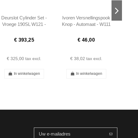
Deurslot Cylinder Set -
Ivoren Versnellingspook
Zetelv
Vroege 190SL W121 -
Knop - Automaat - W111
I
1807660126
W113 W112 300SE -
1132670010
€ 393,25
€ 46,00
€ 325,00
tax excl.
€ 38,02
tax excl.
€ 
In winkelwagen
In winkelwagen