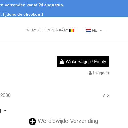
rden verzonden vanaf 24 augustus.
t tijdens de checkout!
VERSCHEPEN NAAR:
NL
Winkelwagen
/
Empty
Inloggen
12030
 -
Wereldwijde Verzending