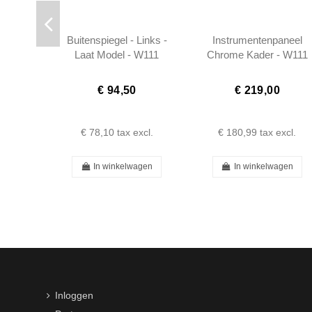
Buitenspiegel - Links -
Instrumentenpaneel
Laat Model - W111
Chrome Kader - W111
W113 - 1108101916
W113 - 0005421556
€ 94,50
€ 219,00
€ 78,10
tax excl.
€ 180,99
tax excl.
In winkelwagen
In winkelwagen
Inloggen