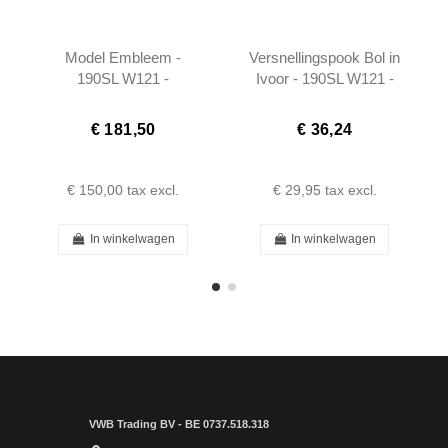
Model Embleem -
Versnellingspook Bol in
190SL W121 -
Ivoor - 190SL W121 -
401218170015 2
1982680042
€ 181,50
€ 36,24
€ 150,00
tax excl.
€ 29,95
tax excl.
In winkelwagen
In winkelwagen
VWB Trading BV - BE 0737.518.318