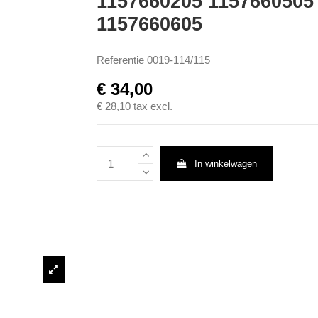
1157660205 1157660505
1157660605
Referentie
0019-114/115
€ 34,00
€ 28,10
tax excl.
In winkelwagen