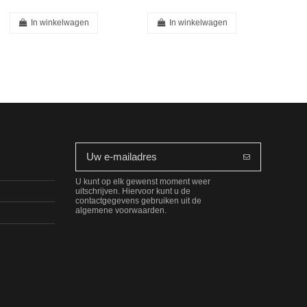
In winkelwagen
In winkelwagen
U kunt op elk gewenst moment weer
uitschrijven. Hiervoor kunt u de
contactgegevens gebruiken uit de
algemene voorwaarden.