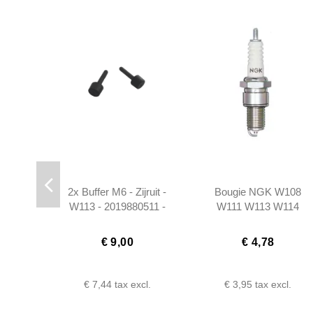
2x Buffer M6 - Zijruit -
Bougie NGK W108
W113 - 2019880511 -
W111 W113 W114
Past op meerdere
190SL
modellen
€ 9,00
€ 4,78
€ 7,44
tax excl.
€ 3,95
tax excl.