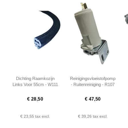
Dichting Raamkozijn
Reinigingsvloeistofpomp
Links Voor 55cm - W111
- Ruitenreiniging - R107
W112 W114
W114 W115 W116...
Coupe/Cabrio -
€ 28,50
€ 47,50
1156730224
€ 23,55
tax excl.
€ 39,26
tax excl.