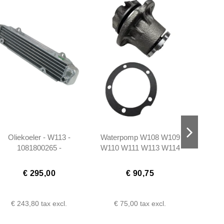
Oliekoeler - W113 -
Waterpomp W108 W109
Raam
1081800265 -
W110 W111 W113 W114
R10
1081800165 -
- 1102000220
W12
1081800065
Cou
€ 295,00
€ 90,75
€ 243,80
tax excl.
€ 75,00
tax excl.
€ 