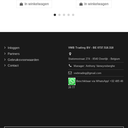
In winkelwagen
In winkelwagen
Inloggen
VWB Trading BV - BE 0737.518.318
Partners
Stationsstraat 274 - 8540 Deerlijk - Belgium
Gebruiksvoorwaarden
Contact
Manager: Anthony Vanwynsberghe
vwbtrading@gmail.com
Beschikbaar via WhatsApp! +32 485 46
26 77