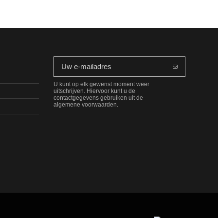
U kunt op elk gewenst moment weer
uitschrijven. Hiervoor kunt u de
contactgegevens gebruiken uit de
algemene voorwaarden.