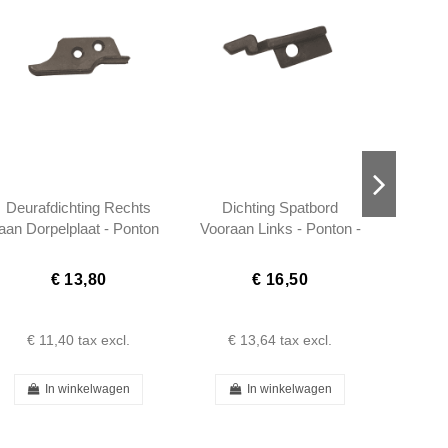
Deurafdichting Rechts
Dichting Spatbord
Deuraf
aan Dorpelplaat - Ponton
Vooraan Links - Ponton -
Dorpe
- 1208830193 - Ponton -
1208830991
1208830193
€ 13,80
€ 16,50
€ 11,40
tax excl.
€ 13,64
tax excl.
€ 
In winkelwagen
In winkelwagen