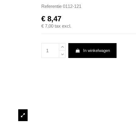
Referentie
0112-121
€ 8,47
€ 7,00
tax excl.
In winkelwagen