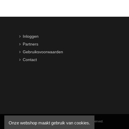
Inloggen
Partners
Gebruiksvoorwaarden
Contact
Copyright © 2016-2026 VWB Trading BV. All rights reserved.
Onze webshop maakt gebruik van cookies.