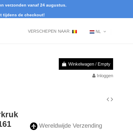
rden verzonden vanaf 24 augustus.
t tijdens de checkout!
VERSCHEPEN NAAR:
NL
Winkelwagen
/
Empty
Inloggen
rkruk
161
Wereldwijde Verzending