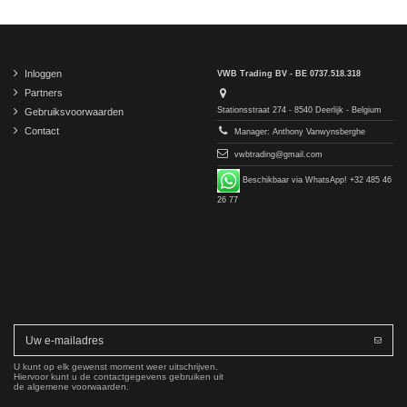
Inloggen
VWB Trading BV - BE 0737.518.318
Partners
Stationsstraat 274 - 8540 Deerlijk - Belgium
Gebruiksvoorwaarden
Contact
Manager: Anthony Vanwynsberghe
vwbtrading@gmail.com
Beschikbaar via WhatsApp! +32 485 46
26 77
U kunt op elk gewenst moment weer uitschrijven.
Hiervoor kunt u de contactgegevens gebruiken uit
de algemene voorwaarden.