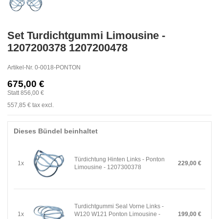
Set Turdichtgummi Limousine -
1207200378 1207200478
Artikel-Nr.
0-0018-PONTON
675,00 €
Statt 856,00 €
557,85 €
tax excl.
Dieses Bündel beinhaltet
Türdichtung Hinten Links - Ponton
1x
229,00 €
Limousine - 1207300378
Turdichtgummi Seal Vorne Links -
1x
W120 W121 Ponton Limousine -
199,00 €