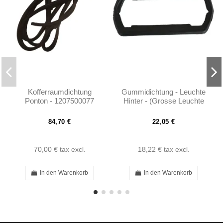
Kofferraumdichtung
Gummidichtung - Leuchte
Ponton - 1207500077
Hinter - (Grosse Leuchte
Type) - 190SL W121 -
Links -...
84,70 €
22,05 €
70,00 €
tax excl.
18,22 €
tax excl.
In den Warenkorb
In den Warenkorb