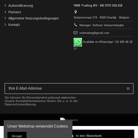
Authentifizierung
VWB Trading BV - BE 0737.518.318
Partners
Stationsstraat 274 - 8540 Deerlijk - Belgium
Allgemeine Nutzungsbedingungen
Kontakt
Manager: Anthony Vanwynsberghe
vwbtrading@gmail.com
Available on WhatsApp! +32 485 46 26
77
Sie können Ihr Einverständnis jederzeit widerrufen.
Unsere Kontaktinformationen finden Sie u. a. in der
Datenschutzerklärung.
Unser Webshop verwendet Cookies.
Copyright © 2016-2026 VWB Trading BV. All rights reserved.
In den Warenkorb
Accept
Die Firma VWB Trading ist nicht mit der Mercedes-Benz Group AG verbunden, von dieser autorisiert