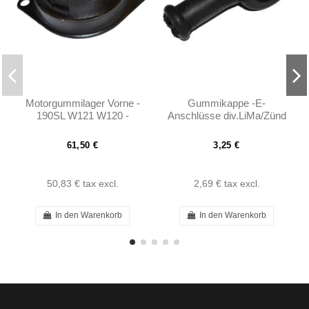
Motorgummilager Vorne -
Gummikappe -E-
190SL W121 W120 -
Anschlüsse div.LiMa/Zünd
Hinterachse W108 W111
- 190SL W121
W113- 1202230512
61,50 €
3,25 €
50,83 €
tax excl.
2,69 €
tax excl.
In den Warenkorb
In den Warenkorb