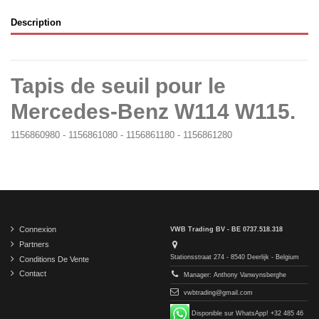
Description
Tapis de seuil pour le
Mercedes-Benz W114 W115.
1156860980 - 1156861080 - 1156861180 - 1156861280
Connexion
VWB Trading BV - BE 0737.518.318
Partners
Stationsstraat 274 - 8540 Deerlijk - Belgium
Conditions De Vente
Contact
Manager: Anthony Vanwynsberghe
vwbtrading@gmail.com
Disponible sur WhatsApp! +32 485 46