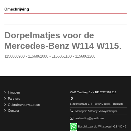
Omschrijving
Dorpelmatjes voor de
Mercedes-Benz W114 W115.
1156860980 - 1156861080 - 1156861180 - 1156861280
Inloggen
VWB Trading BV - BE 0737.518.318
Partners
Stationsstraat 274 - 8540 Deerlijk - Belgium
Gebruiksvoorwaarden
Contact
Manager: Anthony Vanwynsberghe
vwbtrading@gmail.com
Beschikbaar via WhatsApp! +32 485 46