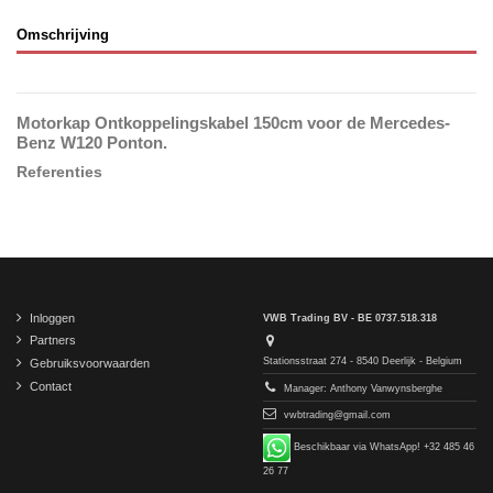
Omschrijving
Motorkap Ontkoppelingskabel 150cm voor de Mercedes-
Benz W120 Ponton.
Referenties
Inloggen
VWB Trading BV - BE 0737.518.318
Partners
Stationsstraat 274 - 8540 Deerlijk - Belgium
Gebruiksvoorwaarden
Contact
Manager: Anthony Vanwynsberghe
vwbtrading@gmail.com
Beschikbaar via WhatsApp! +32 485 46
26 77