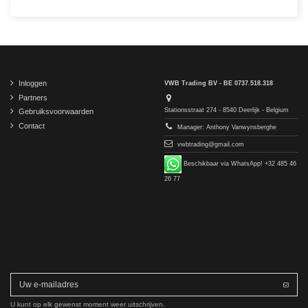
Inloggen
VWB Trading BV - BE 0737.518.318
Partners
Stationsstraat 274 - 8540 Deerlijk - Belgium
Gebruiksvoorwaarden
Contact
Manager: Anthony Vanwynsberghe
vwbtrading@gmail.com
Beschikbaar via WhatsApp! +32 485 46
26 77
U kunt op elk gewenst moment weer uitschrijven.