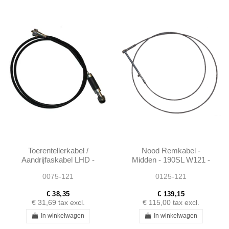
Toerentellerkabel /
Nood Remkabel -
Aandrijfaskabel LHD -
Midden - 190SL W121 -
190SL W121 -
1214200185
0075-121
0125-121
1215421607
€ 38,35
€ 139,15
€ 31,69
tax excl.
€ 115,00
tax excl.
In winkelwagen
In winkelwagen