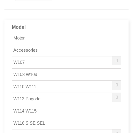
Model
Motor
Accessories
W107
W108 W109
W110 W111
W113 Pagode
W114 W115
W116 S SE SEL