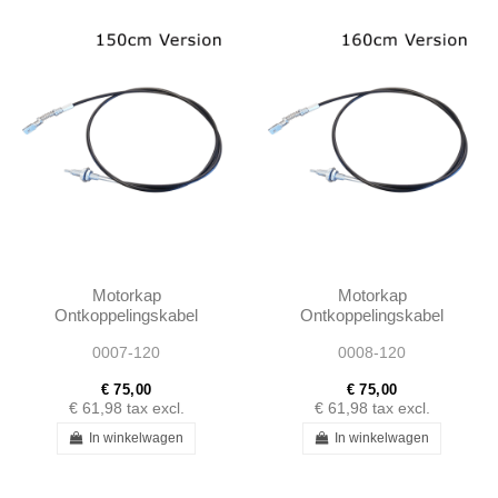
Motorkap
Motorkap
Ontkoppelingskabel
Ontkoppelingskabel
150cm 4 Cillinder - W120
160cm 4 Cilinder - W120
0007-120
0008-120
Ponton
Ponton
€ 75,00
€ 75,00
€ 61,98
tax excl.
€ 61,98
tax excl.
In winkelwagen
In winkelwagen