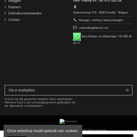
Inloggen
VWB Trading BV - BE 0737.518.318
Partners
Stationsstraat 274 - 8540 Deerlijk - Belgium
Gebruiksvoorwaarden
Contact
Manager: Anthony Vanwynsberghe
vwbtrading@gmail.com
Beschikbaar via WhatsApp! +32 485 46
26 77
U kunt op elk gewenst moment weer uitschrijven.
Hiervoor kunt u de contactgegevens gebruiken uit
de algemene voorwaarden.
Copyright © 2016-2026 VWB Trading BV. All rights reserved.
Onze webshop maakt gebruik van cookies.