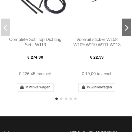
Complete Soft Top Dichting
Voorruit sticker W108
Set - W113
W109 W110 W111 W113
W114 W115 190SL
PONTON
€ 274,00
€ 22,99
€ 226,45
tax excl.
€ 19,00
tax excl.
In winkelwagen
In winkelwagen