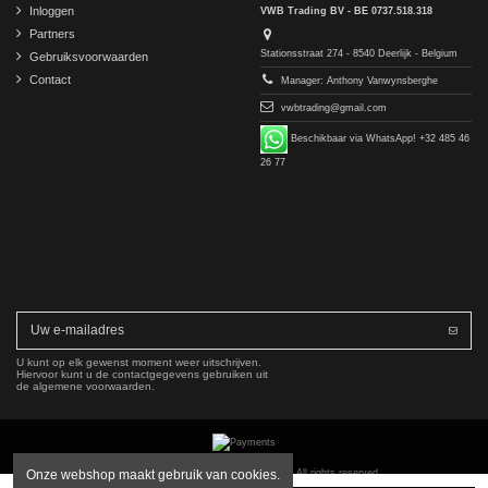
Inloggen
VWB Trading BV - BE 0737.518.318
Partners
Stationsstraat 274 - 8540 Deerlijk - Belgium
Gebruiksvoorwaarden
Contact
Manager: Anthony Vanwynsberghe
vwbtrading@gmail.com
Beschikbaar via WhatsApp! +32 485 46
26 77
U kunt op elk gewenst moment weer uitschrijven.
Hiervoor kunt u de contactgegevens gebruiken uit
de algemene voorwaarden.
Copyright © 2016-2026 VWB Trading BV. All rights reserved.
Onze webshop maakt gebruik van cookies.