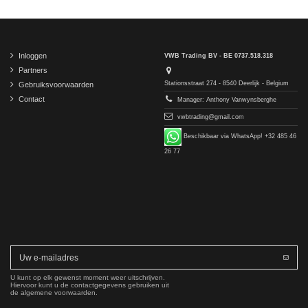
Inloggen
VWB Trading BV - BE 0737.518.318
Partners
Stationsstraat 274 - 8540 Deerlijk - Belgium
Gebruiksvoorwaarden
Contact
Manager: Anthony Vanwynsberghe
vwbtrading@gmail.com
Beschikbaar via WhatsApp! +32 485 46
26 77
U kunt op elk gewenst moment weer uitschrijven.
Hiervoor kunt u de contactgegevens gebruiken uit
de algemene voorwaarden.