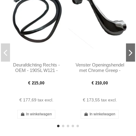
Deurafdichting Rechts -
Venster Openingshendel
OEM - 190SL W121 -
met Chrome Greep -
1217200278
190SL W121 Ponton -
1897680202
€ 215,00
€ 210,00
€ 177,69
tax excl.
€ 173,55
tax excl.
In winkelwagen
In winkelwagen