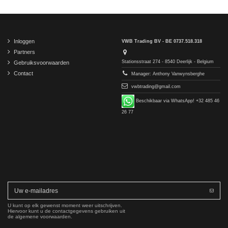
Inloggen
VWB Trading BV - BE 0737.518.318
Partners
Stationsstraat 274 - 8540 Deerlijk - Belgium
Gebruiksvoorwaarden
Contact
Manager: Anthony Vanwynsberghe
vwbtrading@gmail.com
Beschikbaar via WhatsApp! +32 485 46
26 77
U kunt op elk gewenst moment weer uitschrijven.
Hiervoor kunt u de contactgegevens gebruiken uit
de algemene voorwaarden.