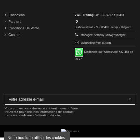
Connexion
VWB Trading BV - BE 0737.518.318
Partners
Stationsstraat 274 - 8540 Deerlijk - Belgium
Conditions De Vente
Contact
Manager: Anthony Vanwynsberghe
vwbtrading@gmail.com
Disponible sur WhatsApp! +32 485 46
26 77
Vous pouvez vous désinscrire à tout moment. Vous
trouverez pour cela nos informations de contact
dans les conditions d'utilisation du site.
Notre boutique utilise des cookies.