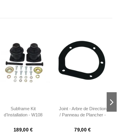
Subframe Kit
Joint - Arbre de Direction
16 Pi
d'Installation - W108
/ Panneau de Plancher -
R109 W111 W113 -
W113 - 1134620280
1135860033 -
189,00 €
79,00 €