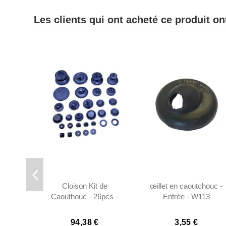
Les clients qui ont acheté ce produit o
Cloison Kit de
œillet en caoutchouc -
Caouthouc - 26pcs -
Entrée - W113
W113
94,38 €
3,55 €