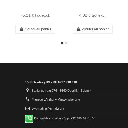
75,21 €
tax excl.
4,92 €
tax excl.
Ajouter au panier
Ajouter au panier
VWB Trading BV - BE 0737.518.318
Stationsstraat 274 - 8540 Deerlijk - Belgium
Manager: Anthony Vanwynsberghe
vwbtrading@gmail.com
Disponible sur WhatsApp! +32 485 46 26 77