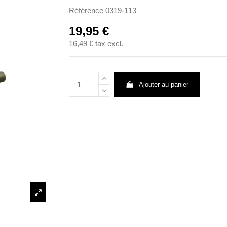
Référence
0319-113
19,95 €
16,49 €
tax excl.
Ajouter au panier