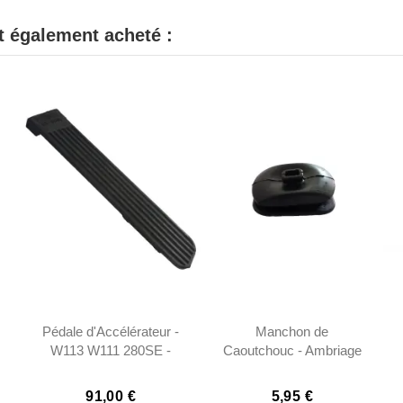
nt également acheté :
Pédale d'Accélérateur -
Manchon de
W113 W111 280SE -
Caoutchouc - Ambriage
1103000002
- W113
91,00 €
5,95 €