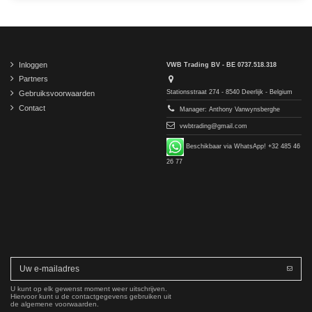
Inloggen
VWB Trading BV - BE 0737.518.318
Partners
Stationsstraat 274 - 8540 Deerlijk - Belgium
Gebruiksvoorwaarden
Contact
Manager: Anthony Vanwynsberghe
vwbtrading@gmail.com
Beschikbaar via WhatsApp! +32 485 46
26 77
U kunt op elk gewenst moment weer uitschrijven.
Hiervoor kunt u de contactgegevens gebruiken uit
de algemene voorwaarden.