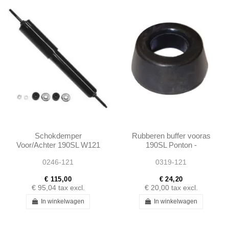
Schokdemper
Rubberen buffer vooras
Voor/Achter 190SL W121
190SL Ponton -
Ponton - 1803260400
1368310090
0246-121
0319-121
€ 115,00
€ 24,20
€ 95,04
tax excl.
€ 20,00
tax excl.
In winkelwagen
In winkelwagen