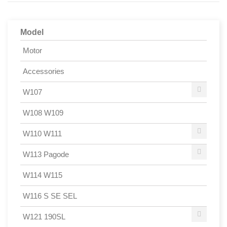
Model
Motor
Accessories
W107
W108 W109
W110 W111
W113 Pagode
W114 W115
W116 S SE SEL
W121 190SL