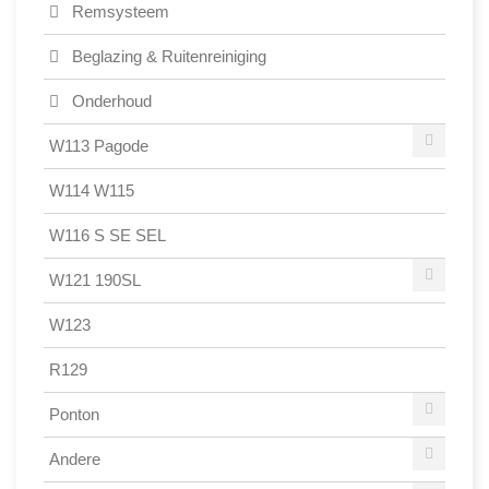
Remsysteem
Beglazing & Ruitenreiniging
Onderhoud
W113 Pagode
W114 W115
W116 S SE SEL
W121 190SL
W123
R129
Ponton
Andere