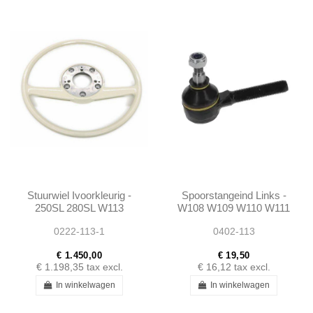
Stuurwiel Ivoorkleurig -
Spoorstangeind Links -
250SL 280SL W113
W108 W109 W110 W111
W111 W114 -
W112 W113 W114 W116
0222-113-1
0402-113
1154640301
W123 W115 R107
Ponton 190SL
€ 1.450,00
€ 19,50
€ 1.198,35
tax excl.
€ 16,12
tax excl.
In winkelwagen
In winkelwagen