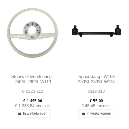
Stuurwiel Ivoorkleurig -
Spoorstang - W108
250SL 280SL W113
250SL 280SL W113
W111 W114 -
W111 300SE 300SEL
0-0222-113
0119-113
1154640301
W112 - 1073300103
€ 1.495,00
€ 55,00
€ 1.235,54
tax excl.
€ 45,45
tax excl.
In winkelwagen
In winkelwagen