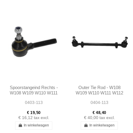
Spoorstangeind Rechts -
Outer Tie Rod - W108
W108 W109 W110 W111
W109 W110 W111 W112
W112 W113 W114 W116
W113 W114 W115 R107
0403-113
0404-113
W123 W115 R107
Ponton...
€ 19,50
€ 48,40
€ 16,12
tax excl.
€ 40,00
tax excl.
In winkelwagen
In winkelwagen