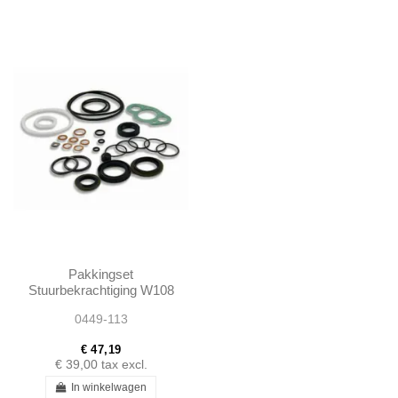
Pakkingset
Stuurbekrachtiging W108
W110 W111 W112 W113
0449-113
- 1094600261 -
A1094600261
€ 47,19
€ 39,00
tax excl.
In winkelwagen