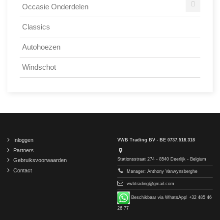
Occasie Onderdelen
Classics
Autohoezen
Windschot
Inloggen
VWB Trading BV - BE 0737.518.318
Partners
Stationsstraat 274 - 8540 Deerlijk - Belgium
Gebruiksvoorwaarden
Contact
Manager: Anthony Vanwynsberghe
vwbtrading@gmail.com
Beschikbaar via WhatsApp! +32 485 46
26 77