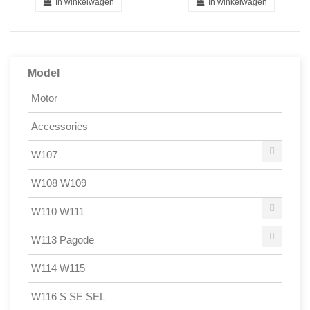
In winkelwagen
In winkelwagen
Model
Motor
Accessories
W107
W108 W109
W110 W111
W113 Pagode
W114 W115
W116 S SE SEL