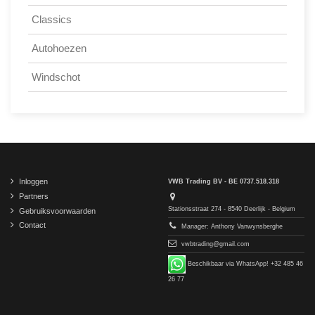
Classics
Autohoezen
Windschot
Inloggen
VWB Trading BV - BE 0737.518.318
Partners
Stationsstraat 274 - 8540 Deerlijk - Belgium
Gebruiksvoorwaarden
Contact
Manager: Anthony Vanwynsberghe
vwbtrading@gmail.com
Beschikbaar via WhatsApp! +32 485 46
26 77