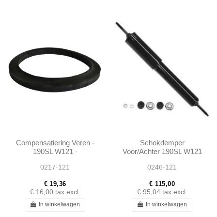
Compensatiering Veren -
Schokdemper
190SL W121 -
Voor/Achter 190SL W121
1803250052
Ponton - 1803260400
0217-121
0246-121
€ 19,36
€ 115,00
€ 16,00
tax excl.
€ 95,04
tax excl.
In winkelwagen
In winkelwagen