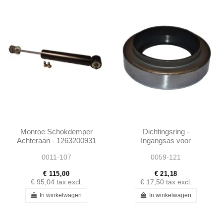
Monroe Schokdemper
Dichtingsring -
Achteraan - 1263200931
Ingangsas voor
- SL 107 - W126 - W116
Achterwielophanging -
0011-107
0059-121
190SLW121
€ 115,00
€ 21,18
€ 95,04
tax excl.
€ 17,50
tax excl.
In winkelwagen
In winkelwagen