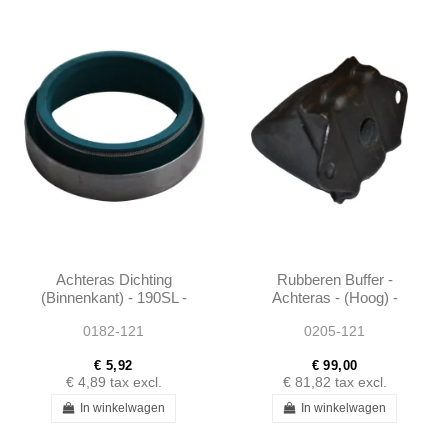
Achteras Dichting
Rubberen Buffer -
(Binnenkant) - 190SL -
Achteras - (Hoog) -
0009978147
190SL W121 -
0182-121
0205-121
1803200144
€ 5,92
€ 99,00
€ 4,89
tax excl.
€ 81,82
tax excl.
In winkelwagen
In winkelwagen