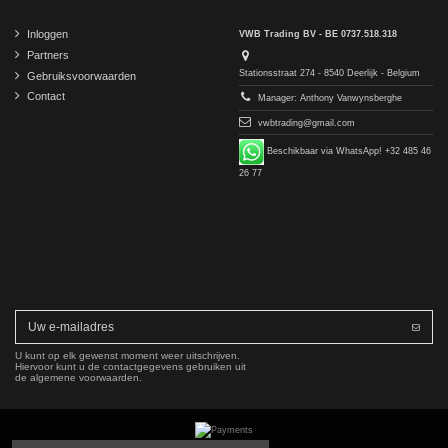
Inloggen
VWB Trading BV - BE 0737.518.318
Partners
Stationsstraat 274 - 8540 Deerlijk - Belgium
Gebruiksvoorwaarden
Contact
Manager: Anthony Vanwynsberghe
vwbtrading@gmail.com
Beschikbaar via WhatsApp! +32 485 46
26 77
U kunt op elk gewenst moment weer uitschrijven.
Hiervoor kunt u de contactgegevens gebruiken uit
de algemene voorwaarden.