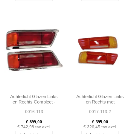
Achterlicht Glazen Links
Achterlicht Glazen Links
en Rechts Compleet -
en Rechts met
230SL 250SL EARLY
Reflectoren - 230SL
0016-113
0017-113-2
280SL - 1138260152 -...
250SL EARLY 280SL
W113 W111
€ 899,00
€ 395,00
€ 742,98
tax excl.
€ 326,45
tax excl.