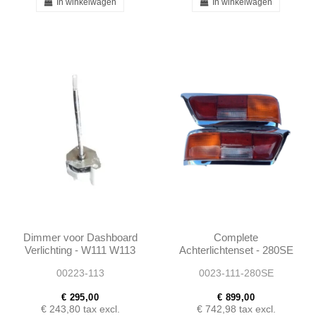
In winkelwagen
In winkelwagen
Dimmer voor Dashboard
Complete
Verlichting - W111 W113
Achterlichtenset - 280SE
- 0005420725
W111 - 1138260156 -
00223-113
0023-111-280SE
1138260256
€ 295,00
€ 899,00
€ 243,80
tax excl.
€ 742,98
tax excl.