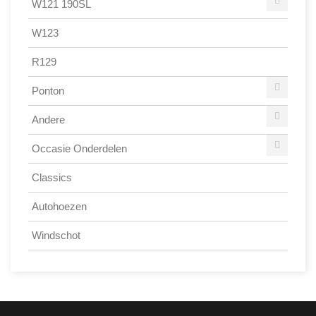
W121 190SL
W123
R129
Ponton
Andere
Occasie Onderdelen
Classics
Autohoezen
Windschot