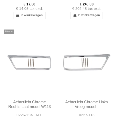
€ 17,00
€ 245,00
€ 14,05
tax excl.
€ 202,48
tax excl.
In winkelwagen
In winkelwagen
Nieuw
Achterlicht Chrome
Achterlicht Chrome Links
Rechts Laat model W113
Vroeg model -
280SL A1138260852
1138260752
0226-113-LATE
0227-113
1138260852