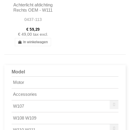
Achterlicht afdichting
Rechts OEM - W111
W113 - 1138260258
0437-113
€ 59,29
€ 49,00
tax excl.
In winkelwagen
Model
Motor
Accessories
W107
W108 W109
W110 W111