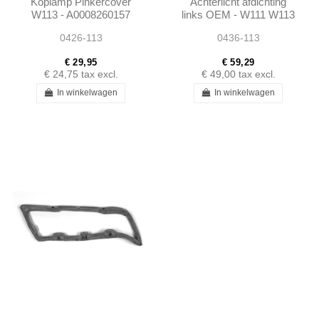
Koplamp Pinkercover
Achterlicht afdichting
W113 - A0008260157
links OEM - W111 W113
0008260157
- 1138260158
0426-113
0436-113
€ 29,95
€ 59,29
€ 24,75
tax excl.
€ 49,00
tax excl.
In winkelwagen
In winkelwagen