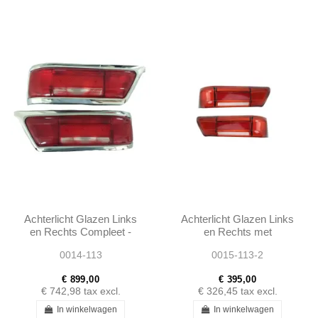
Achterlicht Glazen Links
Achterlicht Glazen Links
en Rechts Compleet -
en Rechts met
230SL 250SL EARLY
Reflectoren - 230SL
0014-113
0015-113-2
280SL - 1138260252 -...
250SL EARLY 280SL
W113 -...
€ 899,00
€ 395,00
€ 742,98
tax excl.
€ 326,45
tax excl.
In winkelwagen
In winkelwagen