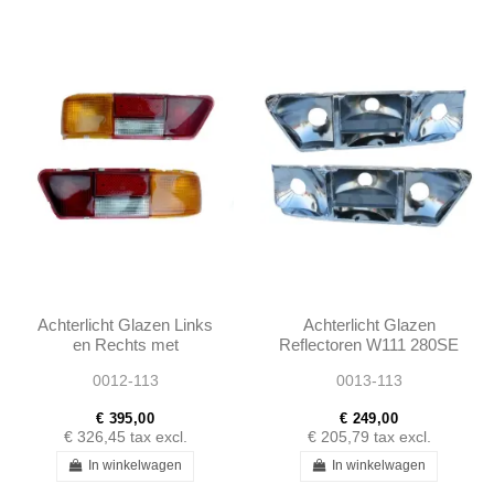
Achterlicht Glazen Links
Achterlicht Glazen
en Rechts met
Reflectoren W111 280SE
Reflectoren - 280 SL
3.5 COUPE W113 280SL
0012-113
0013-113
W113 - 1138260156 -
1138260256
€ 395,00
€ 249,00
€ 326,45
tax excl.
€ 205,79
tax excl.
In winkelwagen
In winkelwagen