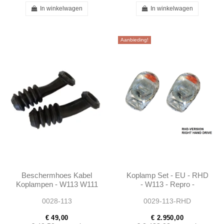
In winkelwagen
In winkelwagen
Aanbieding!
Beschermhoes Kabel
Koplamp Set - EU - RHD
Koplampen - W113 W111
- W113 - Repro -
- 1105460085 -
1138200461
0028-113
0029-113-RHD
1155460085
€ 49,00
€ 2.950,00