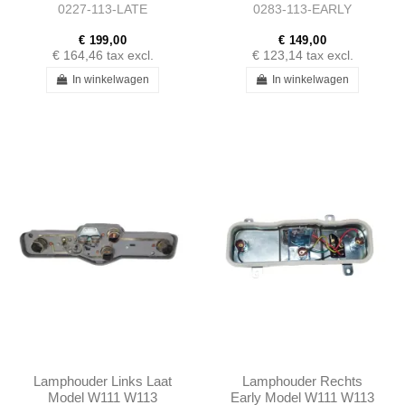
0227-113-LATE
0283-113-EARLY
1138260752
€ 199,00
€ 149,00
€ 164,46
tax excl.
€ 123,14
tax excl.
In winkelwagen
In winkelwagen
Lamphouder Links Laat
Lamphouder Rechts
Model W111 W113
Early Model W111 W113