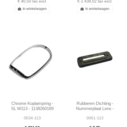
€ 40,50
tax excl.
€ 2.438,02
tax excl.
In winkelwagen
In winkelwagen
Chrome Koplampring -
Rubberen Dichting -
SL W113 - 1138260189
Nummerplaat Lens -
W113
0034-113
0061-113