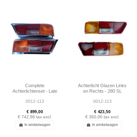
Complete
Achterlicht Glazen Links
Achterlichtenset - Late
en Rechts - 280 SL
280 SL W113 -
W113 - 1138201664 -
0012-113
0012-113
1138260156 -
1138201564
1138260256
€ 899,00
€ 423,50
€ 742,98
tax excl.
€ 350,00
tax excl.
In winkelwagen
In winkelwagen