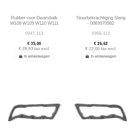
Rubber voor Dwarsbalk
Stuurbekrachtiging Slang
W108 W109 W110 W111
- 0069970982
W112 W113 -
0347-113
0356-113
1113510448
€ 35,00
€ 26,62
€ 28,93
tax excl.
€ 22,00
tax excl.
In winkelwagen
In winkelwagen