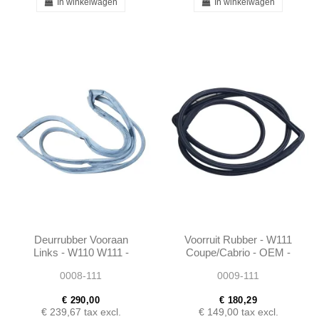
In winkelwagen
In winkelwagen
Deurrubber Vooraan
Voorruit Rubber - W111
Links - W110 W111 -
Coupe/Cabrio - OEM -
OEM - 1107200178
1116705639
0008-111
0009-111
€ 290,00
€ 180,29
€ 239,67
tax excl.
€ 149,00
tax excl.