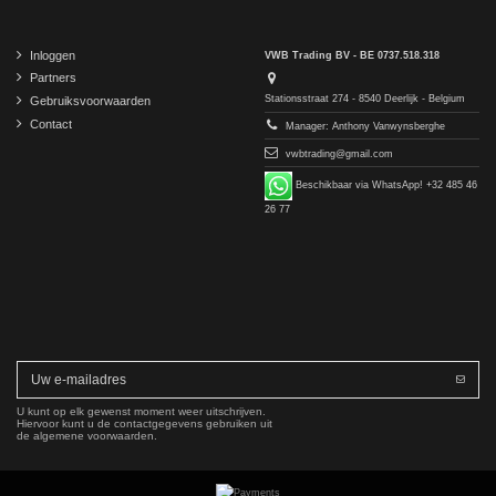
Inloggen
VWB Trading BV - BE 0737.518.318
Partners
Stationsstraat 274 - 8540 Deerlijk - Belgium
Gebruiksvoorwaarden
Contact
Manager: Anthony Vanwynsberghe
vwbtrading@gmail.com
Beschikbaar via WhatsApp! +32 485 46
26 77
U kunt op elk gewenst moment weer uitschrijven.
Hiervoor kunt u de contactgegevens gebruiken uit
de algemene voorwaarden.