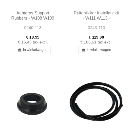
Achteras Support
Ruitenlikker Installatiekit
Rubbers - W108 W109
- W111 W113 -
W110 W111 W113 -
1157250965
0240-113
0243-113
1113510444
€ 19,95
€ 129,00
€ 16,49
tax excl.
€ 106,61
tax excl.
In winkelwagen
In winkelwagen