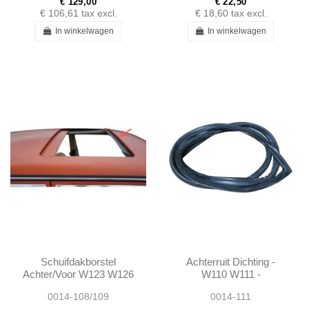
€ 129,00
€ 22,50
€ 106,61
tax excl.
€ 18,60
tax excl.
In winkelwagen
In winkelwagen
Schuifdakborstel
Achterruit Dichting -
Achter/Voor W123 W126
W110 W111 -
W108 W109 W110 W112
1106700139
0014-108/109
0014-111
W114 W115 -