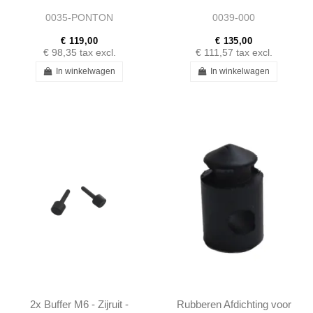
Ponton Limousine
W112 - 1107500377
0035-PONTON
0039-000
€ 119,00
€ 135,00
€ 98,35
tax excl.
€ 111,57
tax excl.
In winkelwagen
In winkelwagen
2x Buffer M6 - Zijruit -
Rubberen Afdichting voor