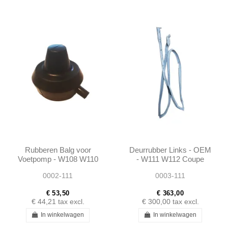
Rubberen Balg voor
Deurrubber Links - OEM
Voetpomp - W108 W110
- W111 W112 Coupe
W111 W114 W115 W116
Cabrio - 1117206378
0002-111
0003-111
€ 53,50
€ 363,00
€ 44,21
tax excl.
€ 300,00
tax excl.
In winkelwagen
In winkelwagen