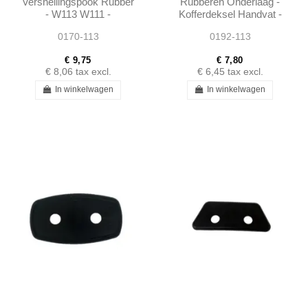
Versnellingspook Rubber
Rubberen Onderlaag -
- W113 W111 -
Kofferdeksel Handvat -
1112680497
W113 W111 -
0170-113
0192-113
1087580105
€ 9,75
€ 7,80
€ 8,06
tax excl.
€ 6,45
tax excl.
In winkelwagen
In winkelwagen