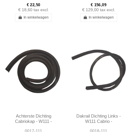
1157820198 -...
€ 22,50
€ 156,09
€ 18,60
tax excl.
€ 129,00
tax excl.
In winkelwagen
In winkelwagen
Achterste Dichting
Dakrail Dichting Links -
Cabriokap - W111 -
W111 Cabrio -
1116938089
1117255766
0017-111
0018-111