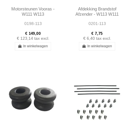
Motorsteunen Vooras -
Afdekking Brandstof
W111 W113
Afzender - W113 W111
W112 W121
0198-113
0201-113
€ 149,00
€ 7,75
€ 123,14
tax excl.
€ 6,40
tax excl.
In winkelwagen
In winkelwagen