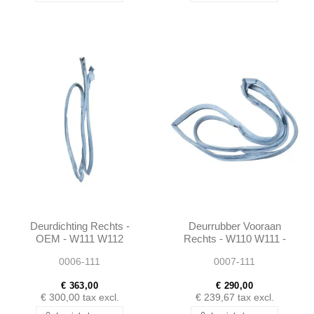
Deurdichting Rechts -
Deurrubber Vooraan
OEM - W111 W112
Rechts - W110 W111 -
Coupe Cabrio -
OEM - 1107200278
0006-111
0007-111
1117206478
€ 363,00
€ 290,00
€ 300,00
tax excl.
€ 239,67
tax excl.