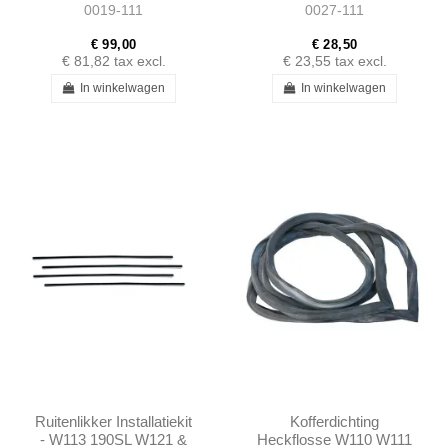
0019-111
0027-111
Coupe/Cabrio -
1156730224
€ 99,00
€ 28,50
€ 81,82
tax excl.
€ 23,55
tax excl.
In winkelwagen
In winkelwagen
Ruitenlikker Installatiekit
Kofferdichting
- W113 190SL W121 &
Heckflosse W110 W111