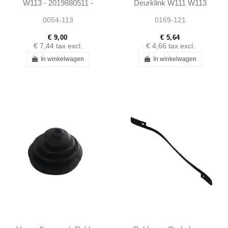
W113 - 2019880511 -
Deurklink W111 W113
Past op meerdere
190SL W121 -
0054-113
0169-121
modellen
1219870237
€ 9,00
€ 5,64
€ 7,44
tax excl.
€ 4,66
tax excl.
In winkelwagen
In winkelwagen