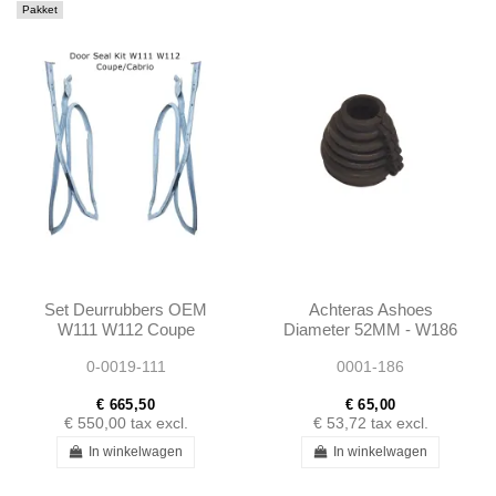
Pakket
Set Deurrubbers OEM
Achteras Ashoes
W111 W112 Coupe
Diameter 52MM - W186
Cabrio - 1117206378 -
- 1363500137
0-0019-111
0001-186
1117206478
€ 665,50
€ 65,00
€ 550,00
tax excl.
€ 53,72
tax excl.
In winkelwagen
In winkelwagen