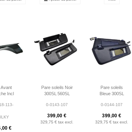
e Avant
Pare soleils Noir
Pare soleils
he Incl
300SL 560SL
Bleue 300SL
e Phare -
R107 -
560SL R107 -
18-113-
0-0143-107
0-0144-107
L 250SL
1078103710
1078103710
 W113 -
1078103810
1078103810
399,00 €
399,00 €
ULKY
200909
329,75 €
tax excl.
329,75 €
tax excl.
,00 €