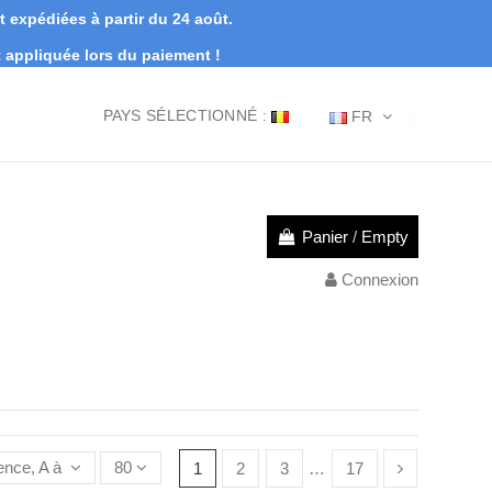
expédiées à partir du 24 août.
appliquée lors du paiement !
PAYS SÉLECTIONNÉ :
FR
Panier
/
Empty
Connexion
ence, A à Z
80
1
2
3
…
17