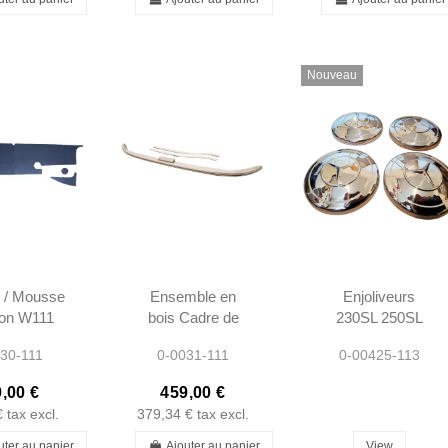
Nouveau
l / Mousse
Ensemble en
Enjoliveurs
tion W111
bois Cadre de
230SL 250SL
250SE/C
Capote W111
280SL W113
30-111
0-0031-111
0-00425-113
0SE/C
Cabriolet -
A1864010025
0SE/C
1117705280
1864010025
,00 €
459,00 €
0SE/C
A1117705280
€
tax excl.
379,34 €
tax excl.
6320 -...
uter au panier
Ajouter au panier
View