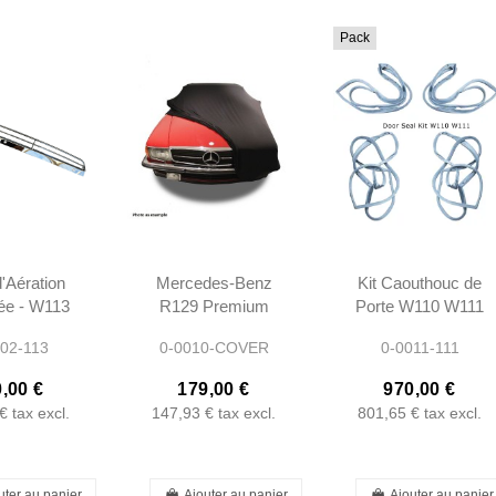
Pack
d'Aération
Mercedes-Benz
Kit Caouthouc de
e - W113
R129 Premium
Porte W110 W111
8300018
Indoor Stretch
- OEM -
02-113
0-0010-COVER
0-0011-111
Couverture de
1107300578
Voiture
,00 €
179,00 €
970,00 €
€
tax excl.
147,93 €
tax excl.
801,65 €
tax excl.
uter au panier
Ajouter au panier
Ajouter au panier