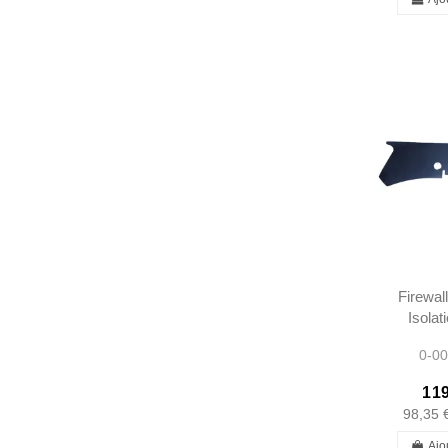
Firewal
Isola
LHD 
0-00
28
28
119
30
98,35 
111682
Ajo