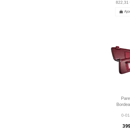
822,31 
Ajo
Pare
Bordea
560SL
0-01
1078
1078
399