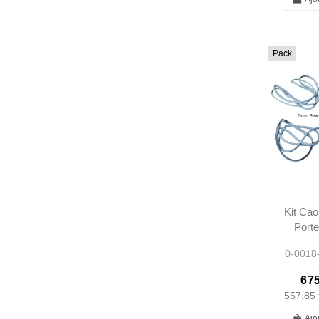
Pack
Kit Cao
Porte
Limo
0-001
1207
1207
675
557,85 
Ajo