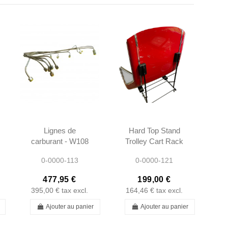
Lignes de
Hard Top Stand
carburant - W108
Trolley Cart Rack
W111 W113
- Mercedes
0-0000-113
0-0000-121
230SL 250SL
190SL
280SL 250SE
477,95 €
199,00 €
280SE
395,00 €
tax excl.
164,46 €
tax excl.
Ajouter au panier
Ajouter au panier