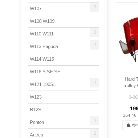
W107
W108 W109
W110 W111
W113 Pagoda
W114 W115
W116 S SE SEL
Hard T
W121 190SL
Trolley
- Merc
W123
0-00
199
R129
164,46 
Ponton
Ajo
Autres