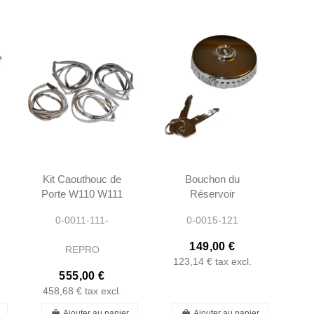
Kit Caouthouc de
Bouchon du
Porte W110 W111
Réservoir
SEDAN -
d'Essence -
0-0011-111-
0-0015-121
REPRO -
W111 W113
1107300578
W121 -
149,00 €
REPRO
0004712030
123,14 €
tax excl.
A0004712030
555,00 €
458,68 €
tax excl.
Ajouter au panier
Ajouter au panier