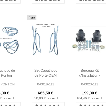
Pack
uthouc de
Set Caouthouc
Berceau Kit
 Ponton
de Porte OEM
d'Installation -
usine -
W111 W112
W111 -
8-PONTON
0-0019-111
0-0023-111
200378
Coupe Cabrio -
1115860633
200478
1117206378 -
,00 €
665,50 €
199,00 €
1117206478
€
tax excl.
550,00 €
tax excl.
164,46 €
tax excl.
uter au panier
Ajouter au panier
Ajouter au panier