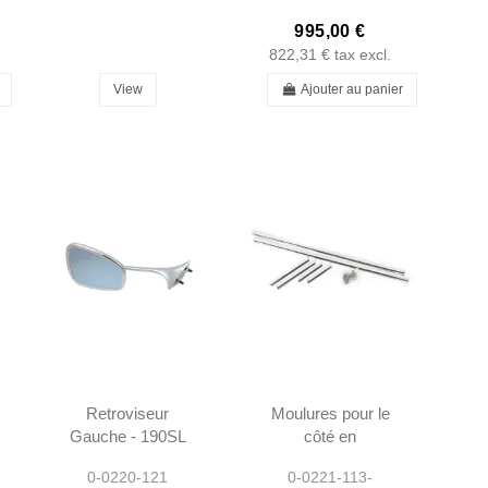
995,00 €
822,31 €
tax excl.
View
Ajouter au panier
Retroviseur
Moulures pour le
Gauche - 190SL
côté en
W121 & Ponton
Aluminium - Kit
0-0220-121
0-0221-113-
Cabrio/Coupe -
de 6 pcs - W113