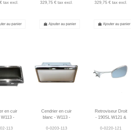
€
tax excl.
329,75 €
tax excl.
329,75 €
tax excl.
uter au panier
Ajouter au panier
Ajouter au panier
er en cuir
Cendrier en cuir
Retroviseur Droit
- W113 -
blanc - W113 -
- 190SL W121 &
100030
1138100030
Ponton
02-113
0-0203-113
0-0220-121
Coupe/Cabrio -