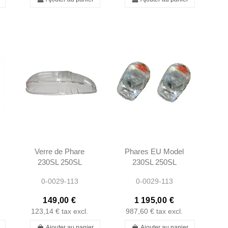
Verre de Phare
Phares EU Model
230SL 250SL
230SL 250SL
280SL W113 -
280SL W113 -
0-0029-113
0-0029-113
1138200461
1138200461
149,00 €
1 195,00 €
123,14 €
tax excl.
987,60 €
tax excl.
Ajouter au panier
Ajouter au panier