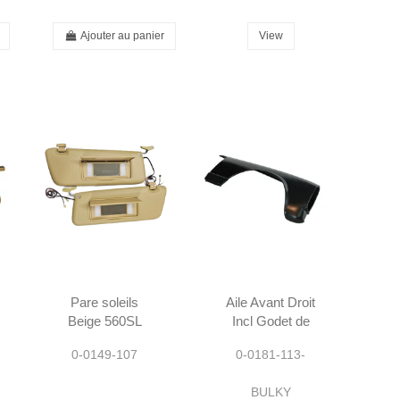
Ajouter au panier
View
Pare soleils
Aile Avant Droit
Beige 560SL
Incl Godet de
R107 -
Phare - 230SL
0-0149-107
0-0181-113-
1078103710
250SL 280SL
1078103810
W113 -
BULKY
1136201009