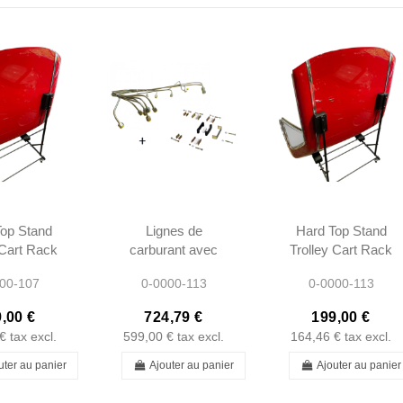
op Stand
Lignes de
Hard Top Stand
 Cart Rack
carburant avec
Trolley Cart Rack
edes R107
Kit Montage -
- Mercedes W113
00-107
0-0000-113
0-0000-113
W108 W111
W113 230SL
,00 €
724,79 €
199,00 €
250SL 280SL
€
tax excl.
599,00 €
tax excl.
164,46 €
tax excl.
250SE 280SE
uter au panier
Ajouter au panier
Ajouter au panier