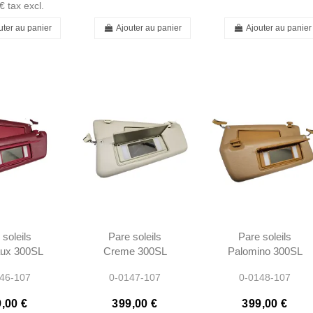
€
tax excl.
uter au panier
Ajouter au panier
Ajouter au panier
 soleils
Pare soleils
Pare soleils
ux 300SL
Creme 300SL
Palomino 300SL
 R107 -
560SL R107 -
560SL R107 -
46-107
0-0147-107
0-0148-107
103710
1078103710
1078103710
103810
1078103810
1078103810
,00 €
399,00 €
399,00 €