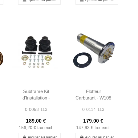
Subframe Kit
Flotteur
d'Installation -
Carburant - W108
W108 R109
W109 W110
0-0053-113
0-0114-113
W111 W113 -
W111 W113
1135860033 -
W114 W115 -
189,00 €
179,00 €
1115860633 -
11005421204 -
156,20 €
tax excl.
147,93 €
tax excl.
1083300275
110542120464
Ajouter au panier
Ajouter au panier