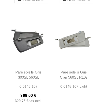
Pare soleils Gris
Pare soleils Gris
300SL 560SL
Clair 560SL R107
R107 -
- 1078103710
0-0145-107
0-0145-107-Light
1078103710
1078103810
1078103810
399,00 €
329,75 €
tax excl.