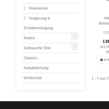
Hinterachse
Mit
Verglasung &
Bremss
Scheibenreinigung
190SL
012
1214
Andere
139
115,0
Gebrauchte Teile
M
Classics
In 
Autoabdeckung
Windschott
1 - 7 von 7