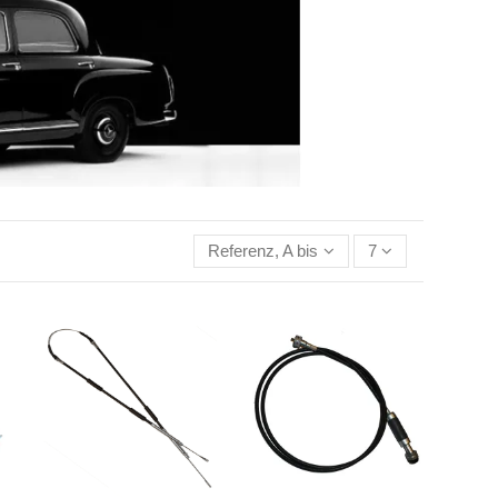
Referenz, A bis Z
7