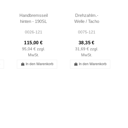
Handbremsseil
Drehzahlm.-
hinten - 190SL
Welle / Tacho
W121 -
LHD - 190SL
0026-121
0075-121
1804201085
W121 -
1215421607
115,00 €
38,35 €
95,04 €
zzgl.
31,69 €
zzgl.
MwSt.
MwSt.
b
In den Warenkorb
In den Warenkorb