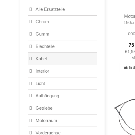
Alle Ersatzteile
Moto
Chrom
150cm
W120
000
Gummi
75
Blechteile
61,9
M
Kabel
In 
Interior
Licht
Aufhängung
Getriebe
Motorraum
Vorderachse