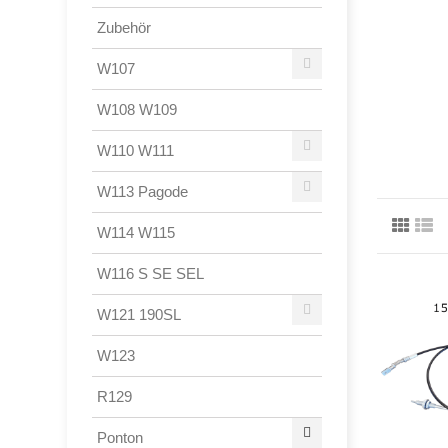
Zubehör
W107
W108 W109
W110 W111
W113 Pagode
W114 W115
W116 S SE SEL
W121 190SL
W123
R129
Ponton