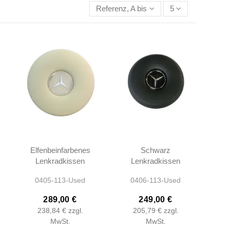
Referenz, A bis Z
5
Elfenbeinfarbenes
Schwarz
Lenkradkissen
Lenkradkissen
mit Emblem
mit Emblem
0405-113-Used
0406-113-Used
W108 W109
W108 W109
W111 W112
W111 W112
289,00 €
249,00 €
W113 -
W113 -
238,84 €
zzgl.
205,79 €
zzgl.
1154640342
1154640342
MwSt.
MwSt.