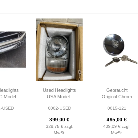
eadlights
Used Headlights
Gebraucht
 Model -
USA Model -
Original Chrom
L 250SL
230SL 250SL
Tankdeckel -
1-USED
0002-USED
0015-121
 W113 -
280SL W113 -
W111 W113
200461
1138200461
W121 - Vented -
399,00 €
495,00 €
0004712030
329,75 €
zzgl.
409,09 €
zzgl.
MwSt.
MwSt.