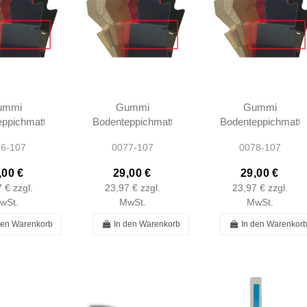
ummi
Gummi
Gummi
eppichmatte
Bodenteppichmatte
Bodenteppichmatte
rz - R107
- Blau - R107
- Creme - R107
6-107
0077-107
0078-107
 SLC107
SL107 SLC107
SL107 SLC107
,00 €
29,00 €
29,00 €
7 €
zzgl.
23,97 €
zzgl.
23,97 €
zzgl.
wSt.
MwSt.
MwSt.
den Warenkorb
In den Warenkorb
In den Warenkor