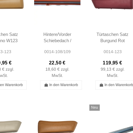
chen Satz
Hintere/Vorder
Türtaschen Satz
ino W123
Schiebedach /
Burgund Rot
270164
Schiebedachbürste
W123
3-123
0014-108/109
0014-123
7270264
W123 W126
A237270164
W108 W109
A1237270264
,95 €
22,50 €
119,95 €
W110 W112
3 €
zzgl.
18,60 €
zzgl.
99,13 €
zzgl.
W114 W115...
wSt.
MwSt.
MwSt.
den Warenkorb
In den Warenkorb
In den Warenkor
Neu