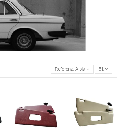
Referenz, A bis Z
51