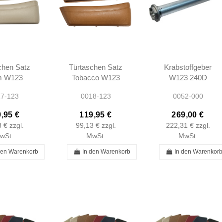
chen Satz
Türtaschen Satz
Krabstoffgeber
m W123
Tobacco W123
W123 240D
270164
A237270164
1977-83
7-123
0018-123
0052-000
7270264
A1237270264
1235420604
A1235420604
,95 €
119,95 €
269,00 €
3 €
zzgl.
99,13 €
zzgl.
222,31 €
zzgl.
wSt.
MwSt.
MwSt.
den Warenkorb
In den Warenkorb
In den Warenkor