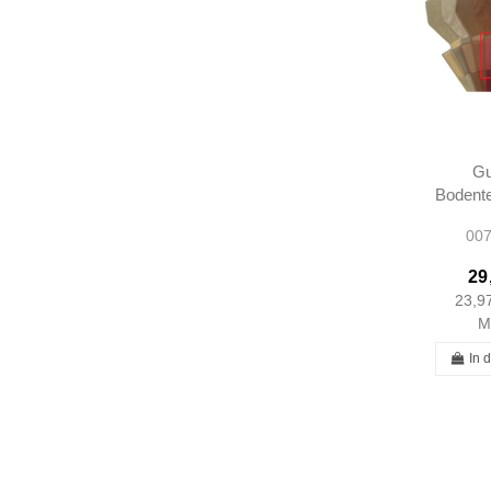
G
Bodent
- Schwa
007
SL107
29
23,9
M
In 