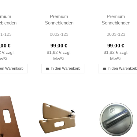
emium
Premium
Premium
blenden
Sonneblenden
Sonneblenden
 W123 -
Schwarz W123 -
Blau W123 -
1-123
0002-123
0003-123
03710 -
1238103710 -
1238103710 -
103810
1238103810
1238103810
,00 €
99,00 €
99,00 €
2 €
zzgl.
81,82 €
zzgl.
81,82 €
zzgl.
wSt.
MwSt.
MwSt.
den Warenkorb
In den Warenkorb
In den Warenkor