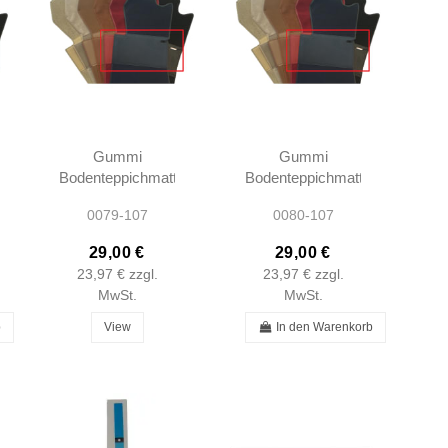
Gummi
Gummi
Bodenteppichmatte
Bodenteppichmatte
- Burgundy Rot -
- Tobacco Braun -
0079-107
0080-107
R107 SL107
R107 SL107
SLC107
SLC107
29,00 €
29,00 €
23,97 €
zzgl.
23,97 €
zzgl.
MwSt.
MwSt.
b
View
In den Warenkorb