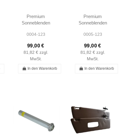
Premium
Premium
Sonneblenden
Sonneblenden
Rot W123 -
Creme W123 -
0004-123
0005-123
1238103710 -
1238103710 -
1238103810
1238103810
99,00 €
99,00 €
81,82 €
zzgl.
81,82 €
zzgl.
MwSt.
MwSt.
b
In den Warenkorb
In den Warenkorb