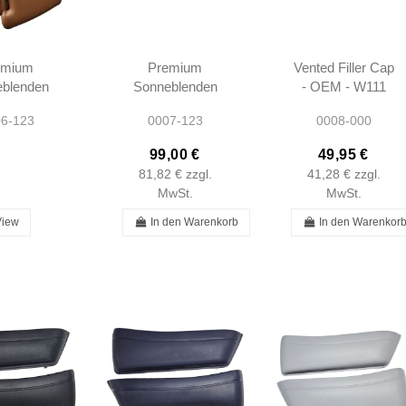
emium
Premium
Vented Filler Cap
blenden
Sonneblenden
- OEM - W111
no W123 -
Beige W123 -
W123 W113
6-123
0007-123
0008-000
03710 -
1238103710 -
W121
103810
1238103810
99,00 €
49,95 €
81,82 €
zzgl.
41,28 €
zzgl.
MwSt.
MwSt.
View
In den Warenkorb
In den Warenkor