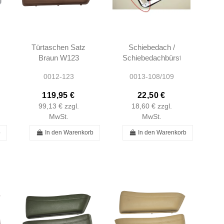
Türtaschen Satz
Schiebedach /
Braun W123
Schiebedachbürste
A237270164
W123 W126
0012-123
0013-108/109
A1237270264
W108 W109
W110 W112
119,95 €
22,50 €
W114 W115 -
99,13 €
zzgl.
18,60 €
zzgl.
1087820198...
MwSt.
MwSt.
b
In den Warenkorb
In den Warenkorb