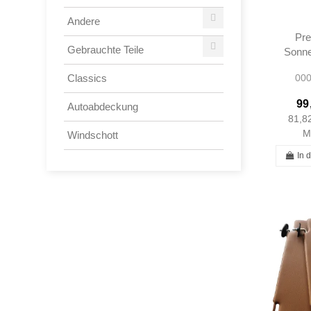
Andere
Pr
Gebrauchte Teile
Sonne
Grau
000
Classics
12381
1238
99
Autoabdeckung
81,8
M
Windschott
In 