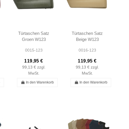
Türtaschen Satz
Türtaschen Satz
Groen W123
Beige W123
A237270164
A237270164
0015-123
0016-123
A1237270264
A1237270264
119,95 €
119,95 €
99,13 €
zzgl.
99,13 €
zzgl.
MwSt.
MwSt.
b
In den Warenkorb
In den Warenkorb