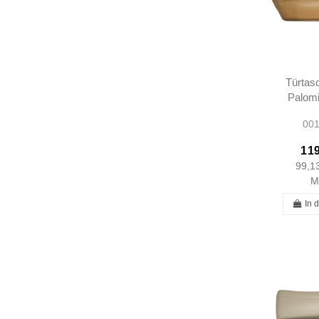
Türtas
Palom
A237
001
A123
119
99,1
M
In 