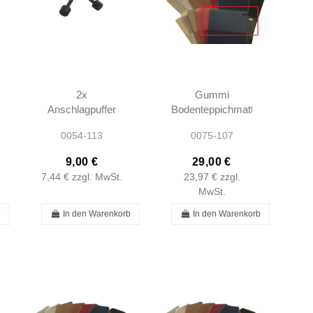
2x
Gummi
Anschlagpuffer
Bodenteppichmatte
M6 -
- Grau - R107
0054-113
0075-107
Seitenfenster -
SL107 SLC107
W111 W113 -
9,00 €
29,00 €
2019880511
7,44 €
zzgl. MwSt.
23,97 €
zzgl.
MwSt.
b
In den Warenkorb
In den Warenkorb