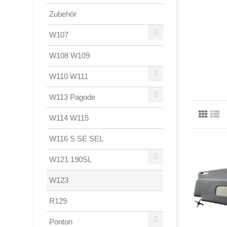
Zubehör
W107
W108 W109
W110 W111
W113 Pagode
W114 W115
W116 S SE SEL
W121 190SL
W123
R129
Ponton