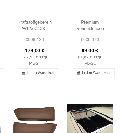
Kraftstoffgebereinheit
Premium
W123 C123 -
Sonneblenden
1235420404
Tobacco W123 -
0008-123
0008-123
123542040464
1238103710 -
123542040464
1238103810
179,00 €
99,00 €
147,93 €
zzgl.
81,82 €
zzgl.
MwSt.
MwSt.
b
In den Warenkorb
In den Warenkorb