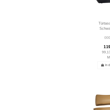
Türtas
Schwa
A237
000
A123
119
99,1
M
In 