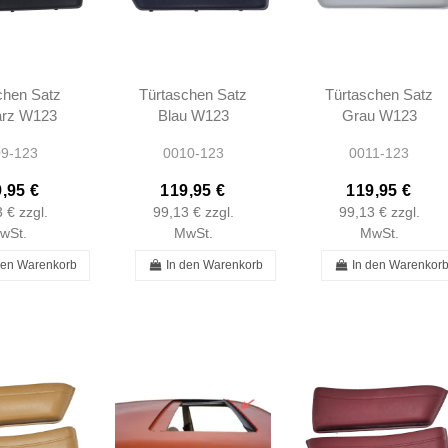
chen Satz
Türtaschen Satz
Türtaschen Satz
rz W123
Blau W123
Grau W123
270164
A237270164
A237270164
9-123
0010-123
0011-123
7270264
A1237270264
A1237270264
,95 €
119,95 €
119,95 €
3 €
zzgl.
99,13 €
zzgl.
99,13 €
zzgl.
wSt.
MwSt.
MwSt.
den Warenkorb
In den Warenkorb
In den Warenkor