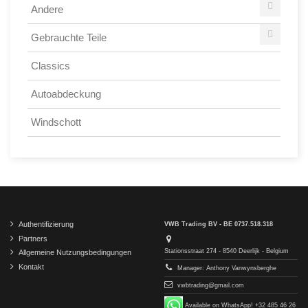
Andere
Gebrauchte Teile
Classics
Autoabdeckung
Windschott
Authentifizierung
VWB Trading BV - BE 0737.518.318
Partners
Stationsstraat 274 - 8540 Deerlijk - Belgium
Allgemeine Nutzungsbedingungen
Kontakt
Manager: Anthony Vanwynsberghe
vwbtrading@gmail.com
Available on WhatsApp! +32 485 46 26