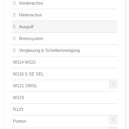
Vorderachse
Hinterachse
Auspuff
Bremsystem
Verglasung & Scheibenreinigung
W114 W115
W116 S SE SEL
W121 190SL
W123
R129
Ponton