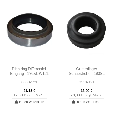
Dichtring Differentiel-
Gummilager
Eingang - 190SL W121
Schubstrebe - 190SL
W121 - 1803520065
0059-121
0110-121
21,18 €
35,00 €
17,50 €
zzgl. MwSt.
28,93 €
zzgl. MwSt.
In den Warenkorb
In den Warenkorb