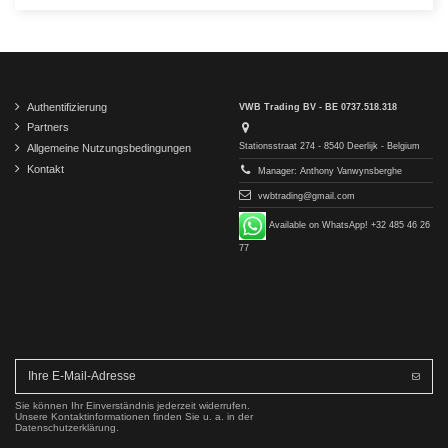
Authentifizierung
VWB Trading BV - BE 0737.518.318
Partners
Stationsstraat 274 - 8540 Deerlijk - Belgium
Allgemeine Nutzungsbedingungen
Kontakt
Manager: Anthony Vanwynsberghe
vwbtrading@gmail.com
Available on WhatsApp! +32 485 46 26
77
Sie können Ihr Einverständnis jederzeit widerrufen.
Unsere Kontaktinformationen finden Sie u. a. in der
Datenschutzerklärung.