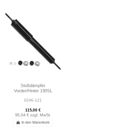
Stoßdämpfer
Vorder/Hinter 190SL
W121 Ponton -
0246-121
1803260400
115,00 €
95,04 €
zzgl. MwSt.
In den Warenkorb