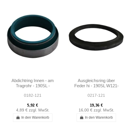
Abdichtring Innen - am
Ausgleichsring über
Tragrohr - 190SL -
Feder hi - 190SL W121-
0009978147
1803250052
0182-121
0217-121
5,92 €
19,36 €
4,89 €
zzgl. MwSt.
16,00 €
zzgl. MwSt.
In den Warenkorb
In den Warenkorb