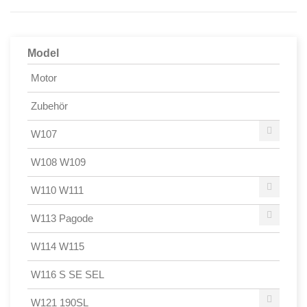
Model
Motor
Zubehör
W107
W108 W109
W110 W111
W113 Pagode
W114 W115
W116 S SE SEL
W121 190SL