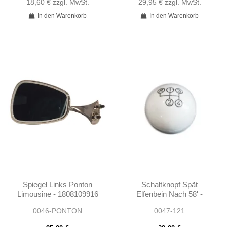
18,60 €
zzgl. MwSt.
29,95 €
zzgl. MwSt.
In den Warenkorb
In den Warenkorb
Spiegel Links Ponton
Schaltknopf Spät
Limousine - 1808109916
Elfenbein Nach 58' -
190SL W121 -
0046-PONTON
0047-121
1272680142