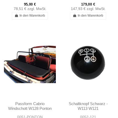
95,00 €
179,00 €
78,51 €
zzgl. MwSt.
147,93 €
zzgl. MwSt.
In den Warenkorb
In den Warenkorb
Passform Cabrio
Schaltknopf Schwarz -
Windschott W128 Ponton
W113 W121
0051-PONTON
0052-121