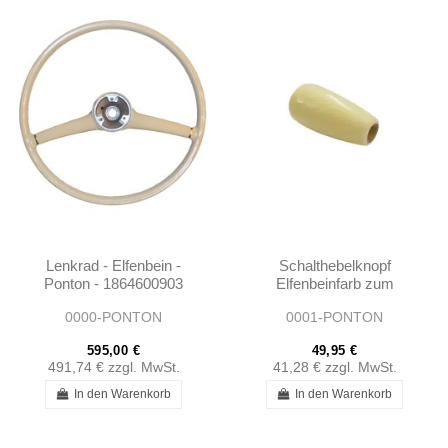
Lenkrad - Elfenbein -
Schalthebelknopf
Ponton - 1864600903
Elfenbeinfarb zum
Schrauben - 1862680140
0000-PONTON
0001-PONTON
- 180 190 219 220S
220SE Ponton
595,00 €
49,95 €
491,74 €
zzgl. MwSt.
41,28 €
zzgl. MwSt.
In den Warenkorb
In den Warenkorb