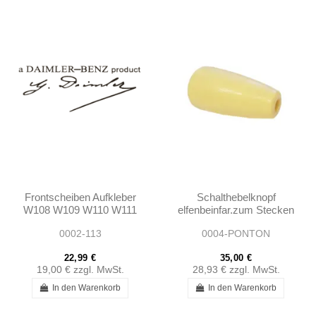
Frontscheiben Aufkleber
Schalthebelknopf
W108 W109 W110 W111
elfenbeinfar.zum Stecken
W113 W114 W115 190SL
- Ponton - 1802680340
0002-113
0004-PONTON
PONTON
1802680140 1112680842
22,99 €
35,00 €
19,00 €
zzgl. MwSt.
28,93 €
zzgl. MwSt.
In den Warenkorb
In den Warenkorb