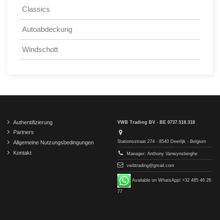
Classics
Autoabdeckung
Windschott
Authentifizierung
VWB Trading BV - BE 0737.518.318
Partners
Stationsstraat 274 - 8540 Deerlijk - Belgium
Allgemeine Nutzungsbedingungen
Kontakt
Manager: Anthony Vanwynsberghe
vwbtrading@gmail.com
Available on WhatsApp! +32 485 46 26
77