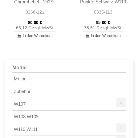
Chromhebel - 190SL
Punkte Schwarz W113
W121 - 101808300036
W120 W121 W110 W111
0268-121
0335-113
Porsche
80,00 €
95,00 €
66,12 €
zzgl. MwSt.
78,51 €
zzgl. MwSt.
In den Warenkorb
In den Warenkorb
Model
Motor
Zubehör
W107
W108 W109
W110 W111