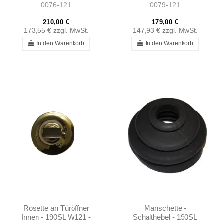
0076-121
0079-121
1897680202
210,00 €
179,00 €
173,55 €
zzgl. MwSt.
147,93 €
zzgl. MwSt.
In den Warenkorb
In den Warenkorb
Rosette an Türöffner
Manschette -
Innen - 190SL W121 -
Schalthebel - 190SL