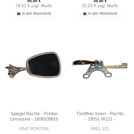
95,00 €
39,00 €
78,51 €
zzgl. MwSt.
32,23 €
zzgl. MwSt.
In den Warenkorb
In den Warenkorb
Spiegel Rechts - Ponton
Türöffner Innen - Rechts
Limousine - 1808109816
- 190SL W121 -
101807600661
0047-PONTON
0051-121