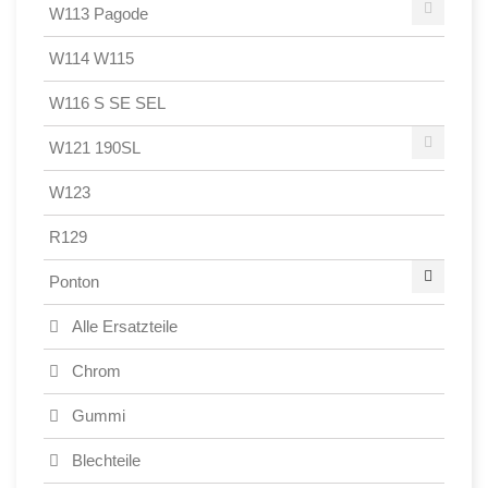
W113 Pagode
W114 W115
W116 S SE SEL
W121 190SL
W123
R129
Ponton
Alle Ersatzteile
Chrom
Gummi
Blechteile