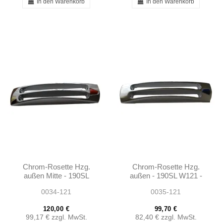
In den Warenkorb
In den Warenkorb
Chrom-Rosette Hzg.
Chrom-Rosette Hzg.
außen Mitte - 190SL
außen - 190SL W121 -
W121 - 401218300289
401218300089
0034-121
0035-121
120,00 €
99,70 €
99,17 €
zzgl. MwSt.
82,40 €
zzgl. MwSt.