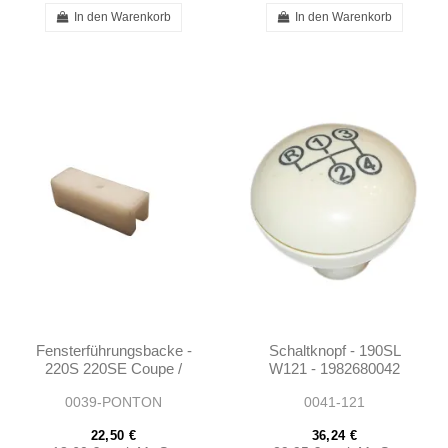
In den Warenkorb
In den Warenkorb
Fensterführungsbacke -
Schaltknopf - 190SL
220S 220SE Coupe /
W121 - 1982680042
Convertible -
0039-PONTON
0041-121
1807250232
22,50 €
36,24 €