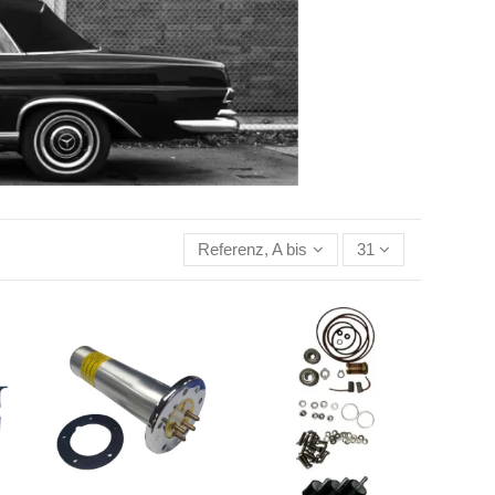
Referenz, A bis Z
31