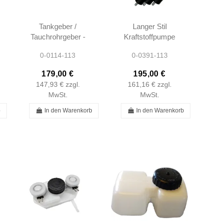
Tankgeber /
Langer Stil
Tauchrohrgeber -
Kraftstoffpumpe
W108 W109
Reparatursatz
0-0114-113
0-0391-113
W110 W111
Bosch W108
W113 W114
W111 W113
179,00 €
195,00 €
W115 -
0010913401
147,93 €
zzgl.
161,16 €
zzgl.
11005421204 -...
0442200007
MwSt.
MwSt.
b
In den Warenkorb
In den Warenkorb