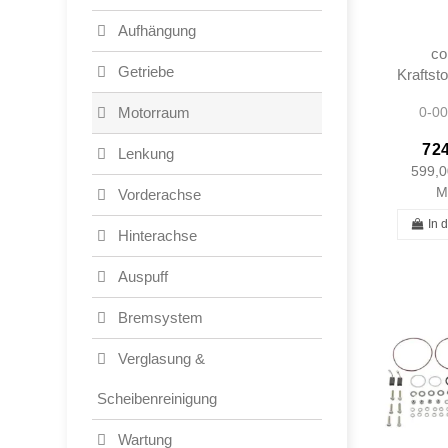
Aufhängung
co
Getriebe
Kraftsto
Injekto
0-00
Motorraum
W11
230S
724
Lenkung
280S
599,0
2
M
Vorderachse
In 
Hinterachse
Auspuff
Bremsystem
Verglasung &
Scheibenreinigung
Wartung