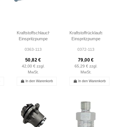
lauch
Kraftstoffschlauch
Kraftstoffrücklaufschlauch-
Einspritzpumpe
Einspritzpumpe
M127 M129
M129 M130 –
0363-113
0372-113
M130 W108
1299970282 –
W109 W111
W108 W109
50,82 €
79,00 €
W112
W111 W113
42,00 €
zzgl.
65,29 €
zzgl.
Coupé/Cabrio
MwSt.
MwSt.
W113...
b
In den Warenkorb
In den Warenkorb