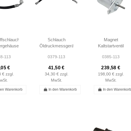
offschlauch
Schlauch
Magnet
ergehäuse
Öldruckmessgerät
Kaltstartventil
SE W111
Ponton W110
früh 1-Pol W108
8-113
0379-113
0385-113
W113 -
W111 W113 -
W109 W110
760026
1215400159
W111 W112
,05 €
41,50 €
239,58 €
W113 -
3 €
zzgl.
34,30 €
zzgl.
198,00 €
zzgl.
0000740388
wSt.
MwSt.
MwSt.
den Warenkorb
In den Warenkorb
In den Warenkor