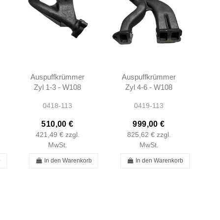
Auspuffkrümmer
Auspuffkrümmer
Zyl 1-3 - W108
Zyl 4-6 - W108
W109 W111
W109 W111
0418-113
0419-113
W113 -
W113 -
1291420002
1291420202
510,00 €
999,00 €
A1291420002
A1291420202
421,49 €
zzgl.
825,62 €
zzgl.
M129 M130 SE
M129 M130 SE
MwSt.
MwSt.
b
In den Warenkorb
In den Warenkorb