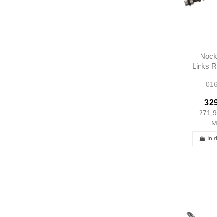
Nock
Links 
W10
016
W
1160
329
A116
271,9
M
In 