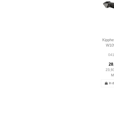
Kipphe
W10
W11
041
W1
1140
28
23,9
M
In 