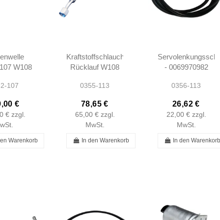
enwelle
Kraftstoffschlauch
Servolenkungssch
R107 W108
Rücklauf W108
- 0069970982
9 W111
W109 W111
2-107
0355-113
0356-113
116
W112
515201
Coupé/Cabrio
,00 €
78,65 €
26,62 €
0515201
W113 -
0 €
zzgl.
65,00 €
zzgl.
22,00 €
zzgl.
1299970282
wSt.
MwSt.
MwSt.
den Warenkorb
In den Warenkorb
In den Warenkor