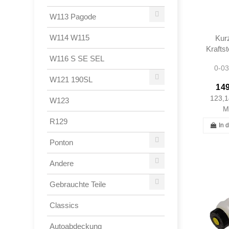
W113 Pagode
W114 W115
Kurz
Krafts
W116 S SE SEL
Repar
0-03
Bosc
W121 190SL
W11
149
A0010
123,1
W123
0010
M
R129
In 
Ponton
Andere
Gebrauchte Teile
Classics
Autoabdeckung