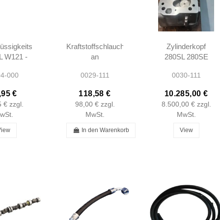
üssigkeitsbehälter
Kraftstoffschlauch
Zylinderkopf
L W121 -
an
280SL 280SE
dere
Einspritzpumpe -
W111 W113 -
4-000
0029-111
0030-111
zeuge -
W111 220SEB -
OEM
311202
1279970782
UBERARBEITUN
,95 €
118,58 €
10.285,00 €
5 €
zzgl.
98,00 €
zzgl.
8.500,00 €
zzgl.
wSt.
MwSt.
MwSt.
View
In den Warenkorb
View