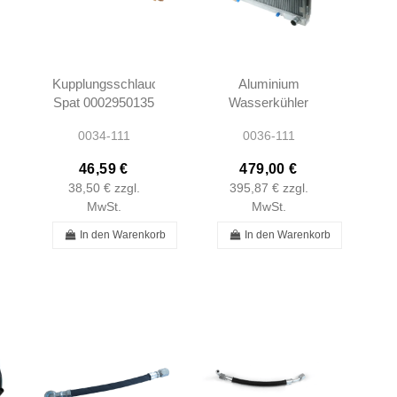
Kupplungsschlauch
Aluminium
Spat 0002950135
Wasserkühler
W110 W111
Radiator W111
0034-111
0036-111
W112
Auto
G
A1115001003
46,59 €
479,00 €
A1115000191
38,50 €
zzgl.
395,87 €
zzgl.
A1115010282
MwSt.
MwSt.
A1115010482
In den Warenkorb
In den Warenkorb