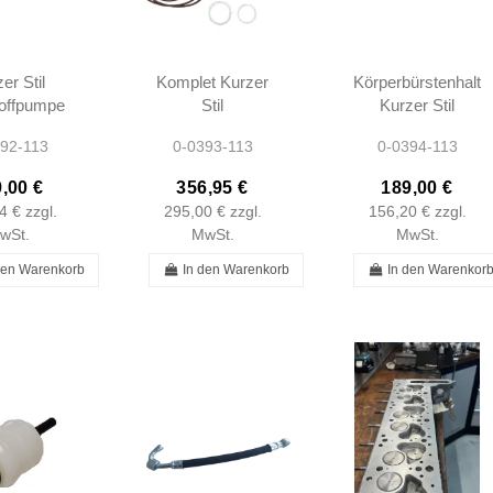
er Stil
Komplet Kurzer
Körperbürstenhalte
toffpumpe
Stil
Kurzer Stil
atursatz
Kraftstoffpumpe
Kraftstoffpumpe
92-113
0-0393-113
0-0394-113
h W108
Reparatursatz
W108 W111
1 W113
Bosch W108
W113
,00 €
356,95 €
189,00 €
915201 -
W111 W113
A0010915201 -
4 €
zzgl.
295,00 €
zzgl.
156,20 €
zzgl.
915201
A0010915201 -...
0010915201...
wSt.
MwSt.
MwSt.
den Warenkorb
In den Warenkorb
In den Warenkor