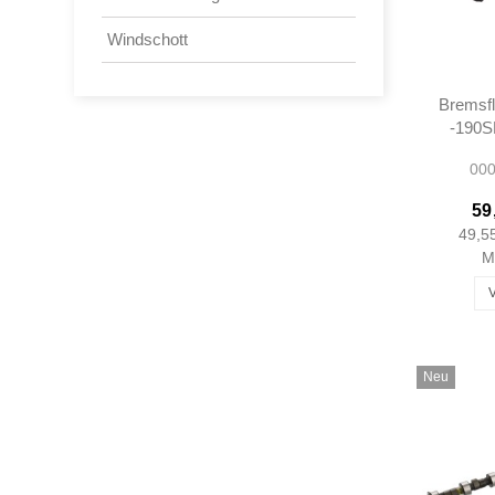
Windschott
Bremsfl
-190S
an
000
Fahr
0004
59
49,5
M
Neu