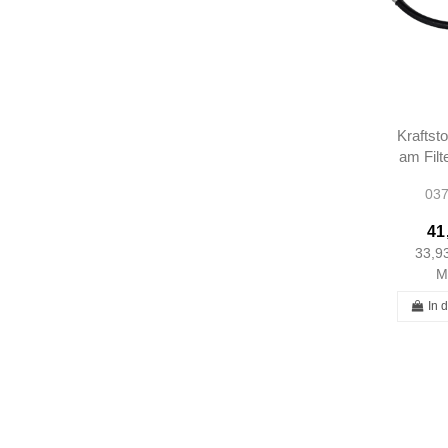
Kraftst
am Filt
W108 
037
SE 
1084
41
33,9
M
In 