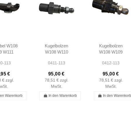
bel W108
Kugelbolzen
Kugelbolzen
9 W111
W108 W110
W108 W109
3 W114
W111 W113 -
W111 W113
0-113
0411-113
0412-113
15 -
1800500574
W114 W115
550001
W123 -
,95 €
95,00 €
95,00 €
1800500574
3 €
zzgl.
78,51 €
zzgl.
78,51 €
zzgl.
wSt.
MwSt.
MwSt.
den Warenkorb
In den Warenkorb
In den Warenkor