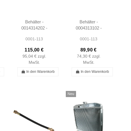
r
Behälter -
Behälter -
0014314202 -
0004313102 -
W108 W109
W108 W109
0001-113
0001-113
W110 W111
W110 W111
W113
W113
115,00 €
89,90 €
95,04 €
zzgl.
74,30 €
zzgl.
MwSt.
MwSt.
b
In den Warenkorb
In den Warenkorb
Neu