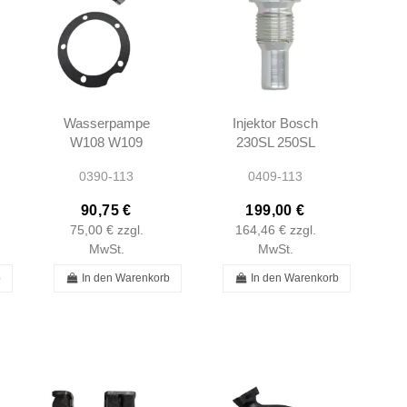
Wasserpampe
Injektor Bosch
W108 W109
230SL 250SL
W110 W111
280SL W113
0390-113
0409-113
W113 W114 -
W111 W112
1102000220
W108 W109 -
90,75 €
199,00 €
0000781123
75,00 €
zzgl.
164,46 €
zzgl.
MwSt.
MwSt.
b
In den Warenkorb
In den Warenkorb