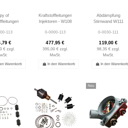
py of
Kraftstoffleitungen
Abdämpfung
ffleitungen
Injektoren - W108
Stirnwand W111
ren - W108
W111 W113
LHD 250SE/C
00-113
0-0000-113
0-0030-111
1 W113
230SL 250SL
280SE/C
L 250SL
280SL 250SE
280SE/C
,79 €
477,95 €
119,00 €
L 250SE
280SE
300SE/C
0 €
zzgl.
395,00 €
zzgl.
98,35 €
zzgl.
80SE
1116826320 -
wSt.
MwSt.
MwSt.
1116826620 -...
den Warenkorb
In den Warenkorb
In den Warenkor
Neu