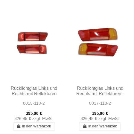
Rücklichtglas Links und
Rücklichtglas Links und
Rechts mit Reflektoren
Rechts mit Reflektoren -
230SL 250SL EARLY
230SL 250SL EARLY
0015-113-2
0017-113-2
280SL W113 -...
280SL W113 W111
395,00 €
395,00 €
326,45 €
zzgl. MwSt.
326,45 €
zzgl. MwSt.
In den Warenkorb
In den Warenkorb