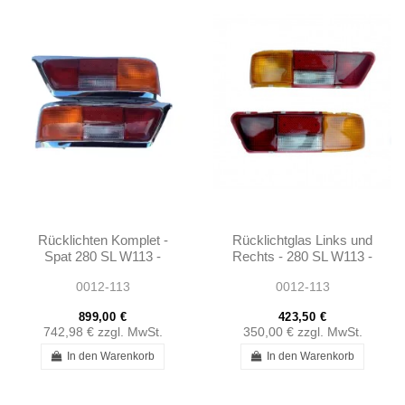
Rücklichten Komplet -
Rücklichtglas Links und
Spat 280 SL W113 -
Rechts - 280 SL W113 -
1138260156 -
1138201664 -
0012-113
0012-113
1138260256
1138201564
899,00 €
423,50 €
742,98 €
zzgl. MwSt.
350,00 €
zzgl. MwSt.
In den Warenkorb
In den Warenkorb