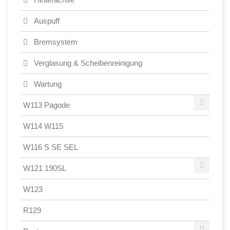
Auspuff
Bremsystem
Verglasung & Scheibenreinigung
Wartung
W113 Pagode
W114 W115
W116 S SE SEL
W121 190SL
W123
R129