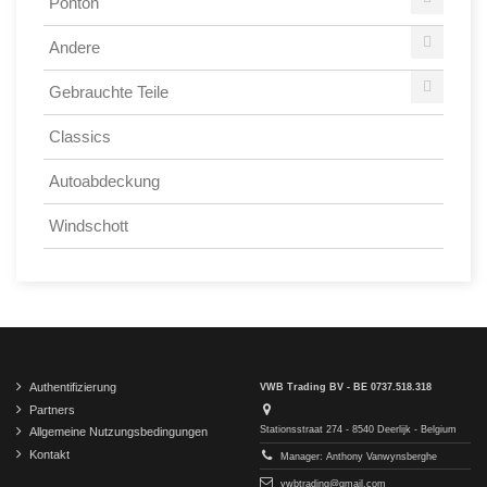
Ponton
Andere
Gebrauchte Teile
Classics
Autoabdeckung
Windschott
Authentifizierung
VWB Trading BV - BE 0737.518.318
Partners
Stationsstraat 274 - 8540 Deerlijk - Belgium
Allgemeine Nutzungsbedingungen
Kontakt
Manager: Anthony Vanwynsberghe
vwbtrading@gmail.com