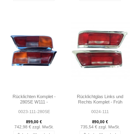
Rücklichten Komplet -
Rücklichtglas Links und
280SE W111 -
Rechts Komplet - Früh
1138260156 -
Model - W111 - Rot/rot -
0023-111-280SE
0024-111
1138260256
1118265252 -...
899,00 €
890,00 €
742,98 €
zzgl. MwSt.
735,54 €
zzgl. MwSt.