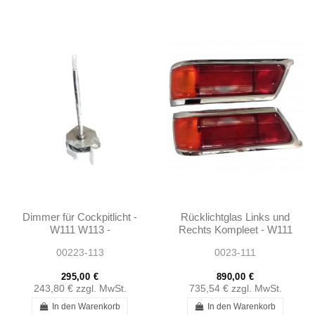
Dimmer für Cockpitlicht -
Rücklichtglas Links und
W111 W113 -
Rechts Kompleet - W111
0005420725
- 1118265252 -
00223-113
0023-111
1118265152
295,00 €
890,00 €
243,80 €
zzgl. MwSt.
735,54 €
zzgl. MwSt.
In den Warenkorb
In den Warenkorb