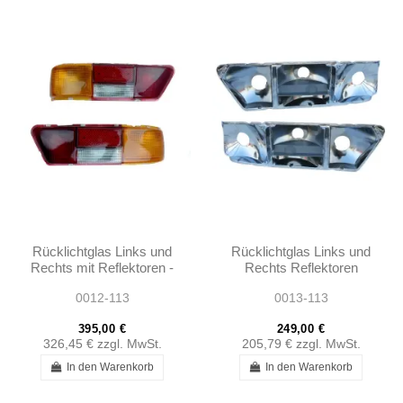
Rücklichtglas Links und
Rücklichtglas Links und
Rechts mit Reflektoren -
Rechts Reflektoren
280 SL W113 -
W111 280SE 3.5
0012-113
0013-113
1138260156 -
COUPE W113 280SL
1138260256
395,00 €
249,00 €
326,45 €
zzgl. MwSt.
205,79 €
zzgl. MwSt.
In den Warenkorb
In den Warenkorb