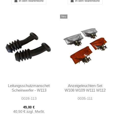
In den Warenkorb
In den Warenkorb
Neu
Leitungsschutzmanschette
Anzeigeleuchten-Set
Scheinwerfer - W113
W108 W109 W111 W112
W111 - 1105460085 -
220SE 280SE 3.5 Coupé
0028-113
0035-111
1155460085
49,00 €
40,50 €
zzgl. MwSt.